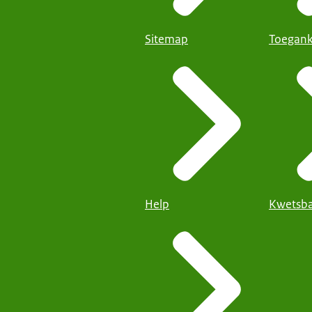
Sitemap
Toegank
Help
Kwetsba