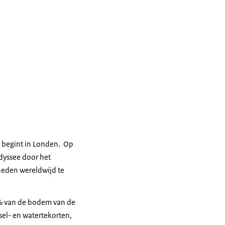
r begint in Londen. Op
dyssee door het
heden wereldwijd te
 van de bodem van de
sel- en watertekorten,