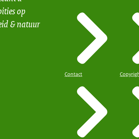
ities op
eid & natuur
Contact
Copyrig