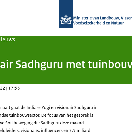
Naar de homepage van Agroberichten
Ministerie van Landbouw, Visseri
Voedselzekerheid en Natuur
Nieuws
nair Sadhguru met tuinbouw
22 | 17:55
art gaat de Indiase Yogi en visionair Sadhguru in
dse tuinbouwsector. De focus van het gesprek is
ve Soil
beweging die Sadhguru deze maand
dleiders, visionairs, influencers en 3,5 miljard