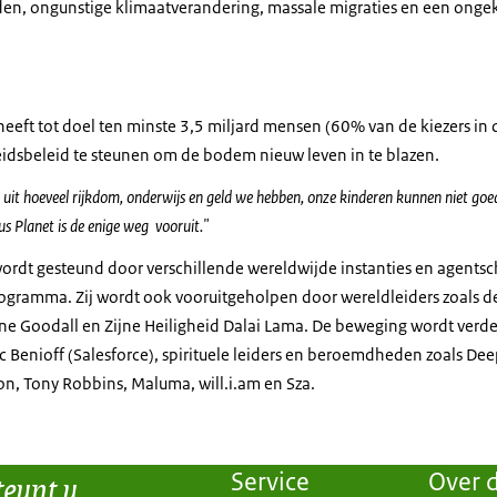
en, ongunstige klimaatverandering, massale migraties en een ong
eft tot doel ten minste 3,5 miljard mensen (60% van de kiezers in d
idsbeleid te steunen om de bodem nieuw leven in te blazen.
 uit hoeveel rijkdom, onderwijs en geld we hebben, onze kinderen kunnen niet goe
us Planet is de enige weg vooruit."
rdt gesteund door verschillende wereldwijde instanties en agents
ogramma. Zij wordt ook vooruitgeholpen door wereldleiders zoals 
ne Goodall en Zijne Heiligheid Dalai Lama. De beweging wordt verd
rc Benioff (Salesforce), spirituele leiders en beroemdheden zoals De
n, Tony Robbins, Maluma, will.i.am en Sza.
teunt u
Service
Over d