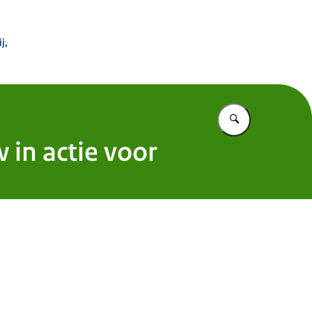
 Buitenland
j,
Vul in wat u z
 in actie voor