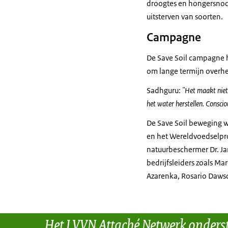
droogtes en hongersnod
uitsterven van soorten.
Campagne
De Save Soil campagne he
om lange termijn overhe
Sadhguru:
"Het maakt niet
het water herstellen. Conscio
De
Save Soil
beweging wo
en het Wereldvoedselpr
natuurbeschermer Dr. Ja
bedrijfsleiders zoals Ma
Azarenka, Rosario Dawso
Het LVVN Attaché Netwerk onders