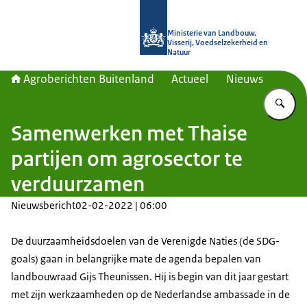
Naar de homepage van Agroberichte
Ministerie van Landbouw,
Visserij, Voedselzekerheid en
Natuur
Agroberichten Buitenland
Actueel
Nieuws
Vu
Samenwerken met Thaise
partijen om agrosector te
verduurzamen
Nieuwsbericht
02-02-2022 | 06:00
De duurzaamheidsdoelen van de Verenigde Naties (de
SDG-
goals
) gaan in belangrijke mate de agenda bepalen van
landbouwraad Gijs Theunissen. Hij is begin van dit jaar gestart
met zijn werkzaamheden op de Nederlandse ambassade in de