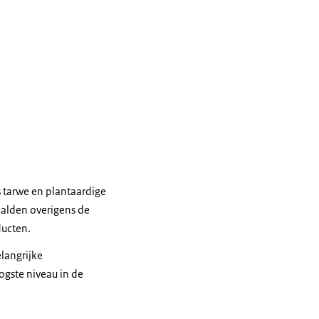
s tarwe en plantaardige
aalden overigens de
ducten.
elangrijke
ogste niveau in de