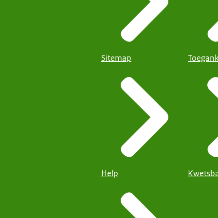
Sitemap
Toegank
Help
Kwetsba