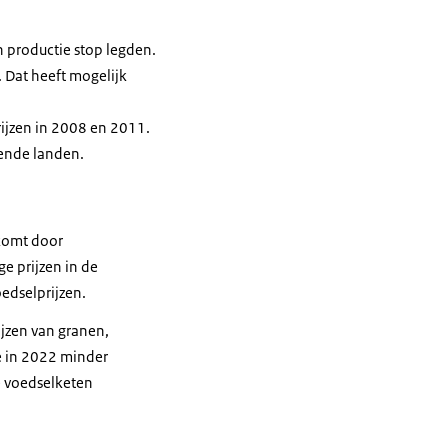
n productie stop legden.
. Dat heeft mogelijk
rijzen in 2008 en 2011.
lende landen.
 komt door
e prijzen in de
oedselprijzen.
ijzen van granen,
e in 2022 minder
ke voedselketen