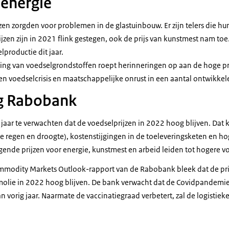
g energie
zen zorgden voor problemen in de glastuinbouw. Er zijn telers die hu
ijzen zijn in 2021 flink gestegen, ook de prijs van kunstmest nam toe
productie dit jaar.
jging van voedselgrondstoffen roept herinneringen op aan de hoge p
en voedselcrisis en maatschappelijke onrust in een aantal ontwikke
g Rabobank
 jaar te verwachten dat de voedselprijzen in 2022 hoog blijven. Dat
 regen en droogte), kostenstijgingen in de toeleveringsketen en hog
jgende prijzen voor energie, kunstmest en arbeid leiden tot hogere v
 Commodity Markets Outlook-rapport van de Rabobank bleek dat de pr
molie in 2022 hoog blijven. De bank verwacht dat de Covidpandemi
n vorig jaar. Naarmate de vaccinatiegraad verbetert, zal de logistie