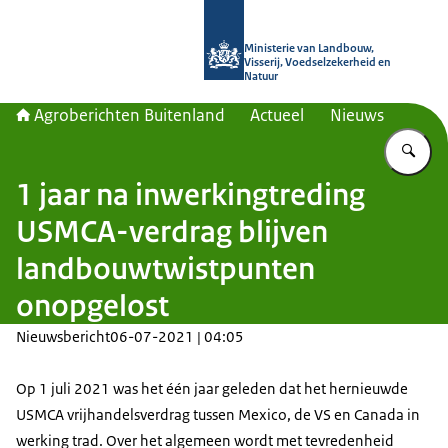
Naar de homepage van Agroberichte
Ministerie van Landbouw,
Visserij, Voedselzekerheid en
Natuur
Agroberichten Buitenland
Actueel
Nieuws
Vu
1 jaar na inwerkingtreding
USMCA-verdrag blijven
landbouwtwistpunten
onopgelost
Nieuwsbericht
06-07-2021 | 04:05
Op 1 juli 2021 was het één jaar geleden dat het hernieuwde
USMCA vrijhandelsverdrag tussen Mexico, de VS en Canada in
werking trad. Over het algemeen wordt met tevredenheid