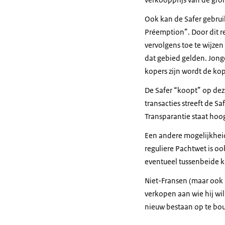
Ook kan de Safer gebrui
Préemption
”. Door dit
vervolgens toe te wijze
dat gebied gelden. Jon
kopers zijn wordt de ko
De Safer “koopt” op dez
transacties streeft de S
Transparantie staat hoo
Een andere mogelijkheid
reguliere Pachtwet is oo
eventueel tussenbeide
Niet-Fransen (maar ook F
verkopen aan wie hij wi
nieuw bestaan op te bou