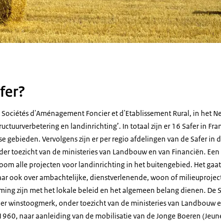
fer?
r
Sociétés d'Aménagement Foncier et d'Etablissement Rural
, in het 
ctuurverbetering en landinrichting’. In totaal zijn er 16 Safer in Fra
se gebieden. Vervolgens zijn er per regio afdelingen van de Safer i
nder toezicht van de ministeries van Landbouw en van Financiën. Een
oom alle projecten voor landinrichting in het buitengebied. Het gaa
aar ook over ambachtelijke, dienstverlenende, woon of milieuprojec
ng zijn met het lokale beleid en het algemeen belang dienen. De S
r winstoogmerk, onder toezicht van de ministeries van Landbouw en
n 1960, naar aanleiding van de mobilisatie van de Jonge Boeren (
Jeun