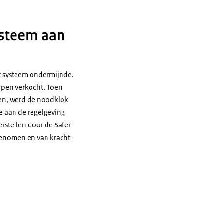
ysteem aan
et systeem ondermijnde.
ppen verkocht. Toen
len, werd de noodklok
ie aan de regelgeving
erstellen door de Safer
ngenomen en van kracht