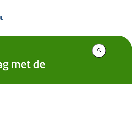
 Buitenland
j,
Vul in wat u z
ag met de