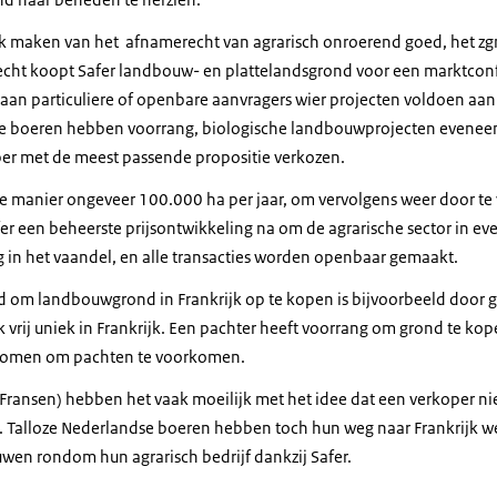
k maken van het afnamerecht van agrarisch onroerend goed, het zgn
 recht koopt Safer landbouw- en plattelandsgrond voor een marktcon
n aan particuliere of openbare aanvragers wier projecten voldoen aa
ge boeren hebben voorrang, biologische landbouwprojecten eveneen
per met de meest passende propositie verkozen.
e manier ongeveer 100.000 ha per jaar, om vervolgens weer door te
afer een beheerste prijsontwikkeling na om de agrarische sector in e
g in het vaandel, en alle transacties worden openbaar gemaakt.
 om landbouwgrond in Frankrijk op te kopen is bijvoorbeeld door g
k vrij uniek in Frankrijk. Een pachter heeft voorrang om grond te kop
 komen om pachten te voorkomen.
ransen) hebben het vaak moeilijk met het idee dat een verkoper niet
l. Talloze Nederlandse boeren hebben toch hun weg naar Frankrijk 
wen rondom hun agrarisch bedrijf dankzij Safer.