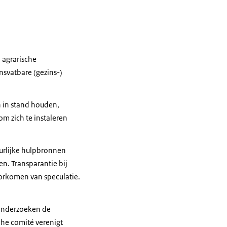
 agrarische
nsvatbare (gezins-)
n in stand houden,
m zich te instaleren
uurlijke hulpbronnen
en. Transparantie bij
oorkomen van speculatie.
 onderzoeken de
he comité verenigt