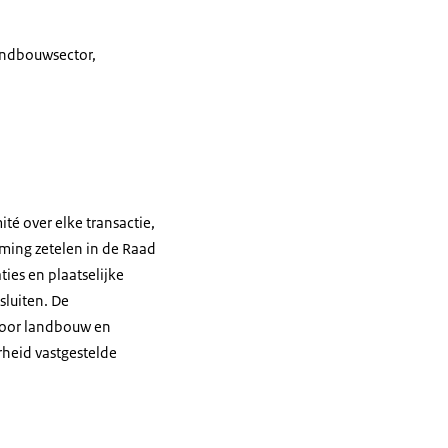
andbouwsector,
té over elke transactie,
ming zetelen in de Raad
ies en plaatselijke
sluiten. De
 voor landbouw en
rheid vastgestelde