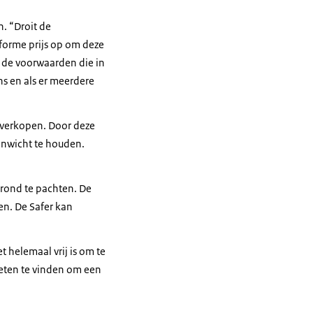
. “
Droit de
forme prijs op om deze
n de voorwaarden die in
s en als er meerdere
 verkopen. Door deze
venwicht te houden.
rond te pachten. De
en. De Safer kan
 helemaal vrij is om te
weten te vinden om een