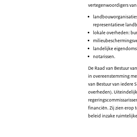
vertegenwoordigers van
landbouworganisaties
representatieve lan
lokale overheden: bur
milieubeschermingsve
landelijke eigendoms
notarissen.
De Raad van Bestuur van 
in overeenstemming met 
van Bestuur van iedere 
overheden). Uiteindelijk
regeringscommissarissen
financiën. Zij zien erop
beleid inzake ruimtelijk