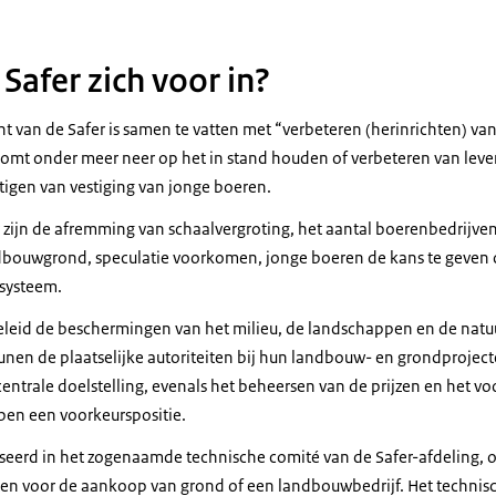
Safer zich voor in?
t van de Safer is samen te vatten met “verbeteren (herinrichten) van
 komt onder meer neer op het in stand houden of verbeteren van leve
tigen van vestiging van jonge boeren.
r zijn de afremming van schaalvergroting, het aantal boerenbedrijve
dbouwgrond, speculatie voorkomen, jonge boeren de kans te geven o
nsysteem.
n beleid de beschermingen van het milieu, de landschappen en de nat
unen de plaatselijke autoriteiten bij hun landbouw- en grondproject
centrale doelstelling, evenals het beheersen van de prijzen en het v
ben een voorkeurspositie.
iseerd in het zogenaamde technische comité van de Safer-afdeling,
en voor de aankoop van grond of een landbouwbedrijf. Het technisc