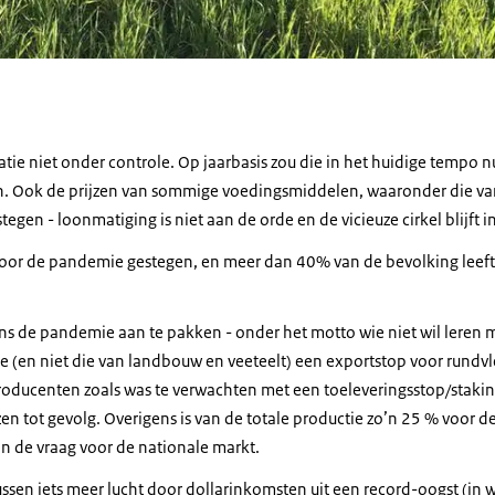
flatie niet onder controle. Op jaarbasis zou die in het huidige tempo
ijn. Ook de prijzen van sommige voedingsmiddelen, waaronder die va
egen - loonmatiging is niet aan de orde en de vicieuze cirkel blijft i
door de pandemie gestegen, en meer dan 40% van de bevolking leef
ens de pandemie aan te pakken - onder het motto wie niet wil leren
ie (en niet die van landbouw en veeteelt) een exportstop voor rundvl
oducenten zoals was te verwachten met een toeleveringsstop/stakin
zen tot gevolg. Overigens is van de totale productie zo’n 25 % voor de
n de vraag voor de nationale markt.
ussen iets meer lucht door dollarinkomsten uit een record-oogst (in