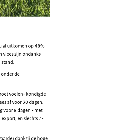
 nu al uitkomen op 48%,
n vlees zijn ondanks
n stand.
t onder de
 moet voelen- kondigde
ees af voor 30 dagen.
g voor 8 dagen - met
 export, en slechts 7-
 waarde) dankzij de hoge