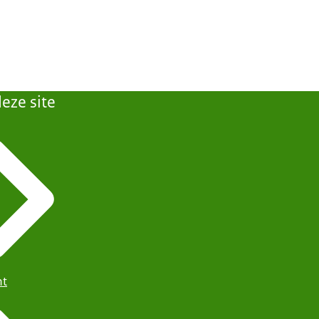
eze site
ht