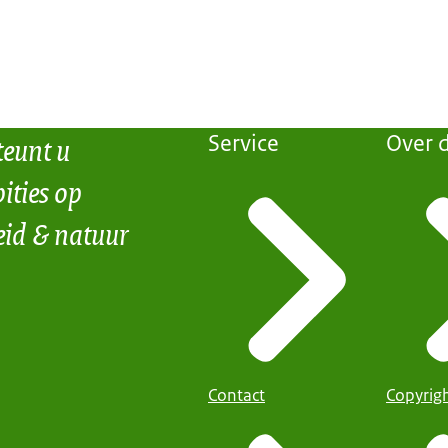
teunt u
Service
Over d
ities op
eid & natuur
Contact
Copyrig