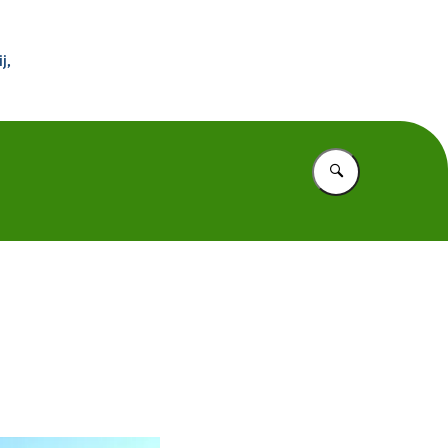
 Buitenland
j,
Vul in wat u z