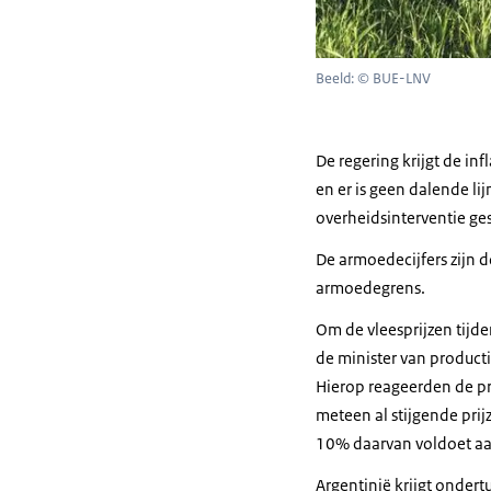
Beeld: © BUE-LNV
De regering krijgt de in
en er is geen dalende l
overheidsinterventie gest
De armoedecijfers zijn 
armoedegrens.
Om de vleesprijzen tijd
de minister van product
Hierop reageerden de pr
meteen al stijgende prij
10% daarvan voldoet aa
Argentinië krijgt ondert