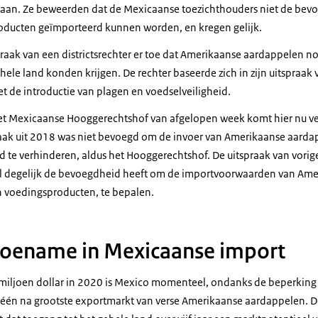
es aan. Ze beweerden dat de Mexicaanse toezichthouders niet de be
ducten geïmporteerd kunnen worden, en kregen gelijk.
praak van een districtsrechter er toe dat Amerikaanse aardappelen n
hele land konden krijgen. De rechter baseerde zich in zijn uitspraa
 de introductie van plagen en voedselveiligheid.
et Mexicaanse Hooggerechtshof van afgelopen week komt hier nu ve
aak uit 2018 was niet bevoegd om de invoer van Amerikaanse aarda
te verhinderen, aldus het Hooggerechtshof. De uitspraak van vorige
l degelijk de bevoegdheid heeft om de importvoorwaarden van Ame
 voedingsproducten, te bepalen.
toename in Mexicaanse import
iljoen dollar in 2020 is Mexico momenteel, ondanks de beperking 
p één na grootste exportmarkt van verse Amerikaanse aardappelen. 