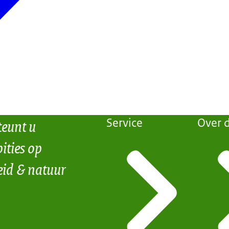
teunt u
Service
Over d
ities op
eid & natuur