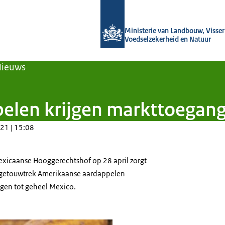
Naar de homepage van Agroberichten
Ministerie van Landbouw, Visseri
Voedselzekerheid en Natuur
Nieuws
elen krijgen markttoegang
21 | 15:08
exicaanse Hooggerechtshof op 28 april zorgt
g getouwtrek Amerikaanse aardappelen
jgen tot geheel Mexico.