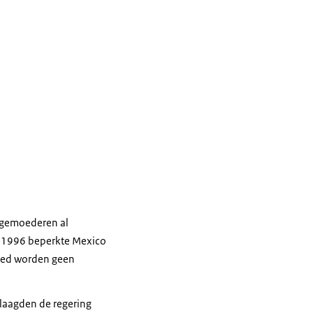
 gemoederen al
in 1996 beperkte Mexico
bied worden geen
laagden de regering