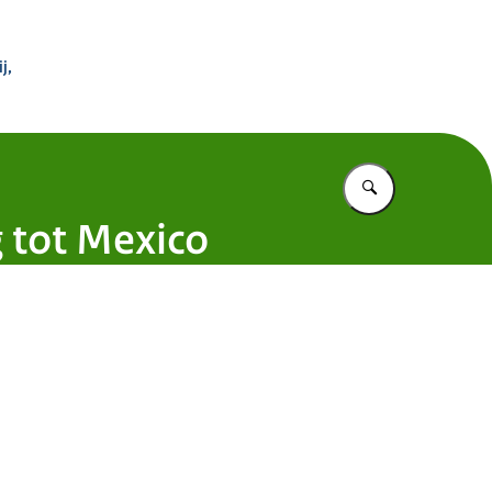
 Buitenland
j,
Vul in wat u z
 tot Mexico