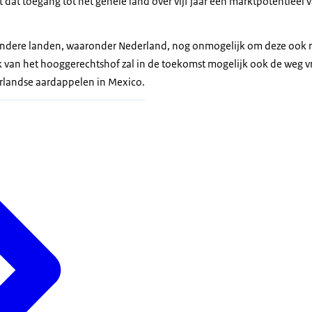
 dat toegang tot het gehele land over vijf jaar een marktpotentieel 
andere landen, waaronder Nederland, nog onmogelijk om deze ook 
k van het hooggerechtshof zal in de toekomst mogelijk ook de weg 
landse aardappelen in Mexico.