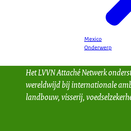
Mexico
Onderwerp
Het LVVN Attaché Netwerk onders
wereldwijd bij internationale amb
landbouw, visserij, voedselzekerh