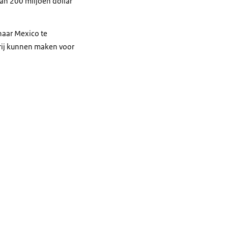
van 200 miljoen dollar
naar Mexico te
vrij kunnen maken voor