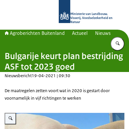
Naar de homepage van Agroberichte
Ministerie van Landbouw,
Visserij, Voedselzekerheid en
Natuur
Agroberichten Buitenland
Actueel
Nieuws
Vu
Bulgarije keurt plan bestrijding
ASF tot 2023 goed
Nieuwsbericht
19-04-2021 | 09:30
De maatregelen zetten voort wat in 2020 is gestart door
voornamelijk in vijf richtingen te werken
Vergroot afbeelding Pig Farm