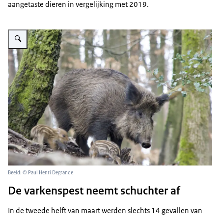
aangetaste dieren in vergelijking met 2019.
Vergroot afbeelding A wild boar family in a forest.
Beeld: © Paul Henri Degrande
De varkenspest neemt schuchter af
In de tweede helft van maart werden slechts 14 gevallen van