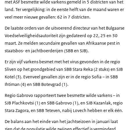
met ASF besmette wilde varkens gemeld in 5 districten van het
land. Ter vergelijking: in de eerste helft van de maand waren er
veel meer nieuwe gevallen: 62 in 7 districten.
De laatste orders van de uitvoerend directeur van het Bulgaarse
Voedselveiligheidsautoriteit zijn gedateerd op 22, 25 en 30
maart. Ze melden secundaire gevallen van Afrikaanse pest in
staatsbos- en jachtboerderijen (SBB en SJB).
Er zijn vijf varkens besmet met het virus gevonden in de regio
Sliven op het grondgebied van SBB Stara Reka (2 stuks) en SJB
Kotel (3). Evenveel gevallen zijn er in de regio Sofia – in SBB
Ihtiman (4) en SBB Botevgrad (1).
Regio Gabrovo rapporteert twee besmette wilde varkens – in
SJB Plachkovtsi (1) en SBB Gabrovo (1), en SJB Kazanlak, regio
Stara Zagora, en SBB Teteven, nabij Lovech hebben er elk één.
De balans aan het einde van het jachtseizoen in januari laat
zien dat de populatie wilde zwijnen effectief is verminderd,