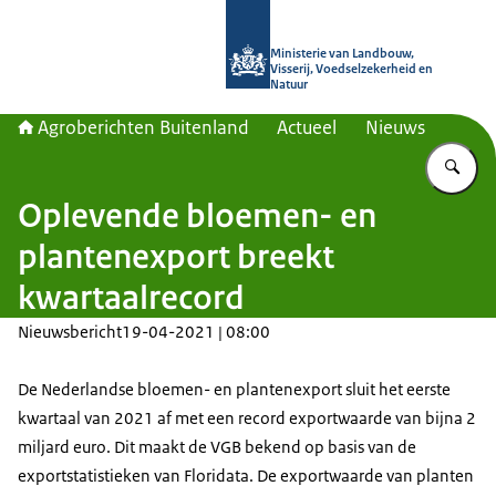
Naar de homepage van Agroberichte
Ministerie van Landbouw,
Visserij, Voedselzekerheid en
Natuur
Agroberichten Buitenland
Actueel
Nieuws
Vu
Oplevende bloemen- en
plantenexport breekt
kwartaalrecord
Nieuwsbericht
19-04-2021 | 08:00
De Nederlandse bloemen- en plantenexport sluit het eerste
kwartaal van 2021 af met een record exportwaarde van bijna 2
miljard euro. Dit maakt de VGB bekend op basis van de
exportstatistieken van Floridata. De exportwaarde van planten