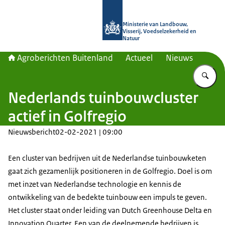
Naar de homepage van Agroberichte
Ministerie van Landbouw,
Visserij, Voedselzekerheid en
Natuur
Agroberichten Buitenland
Actueel
Nieuws
Vu
Nederlands tuinbouwcluster
actief in Golfregio
Nieuwsbericht
02-02-2021 | 09:00
Een cluster van bedrijven uit de Nederlandse tuinbouwketen
gaat zich gezamenlijk positioneren in de Golfregio. Doel is om
met inzet van Nederlandse technologie en kennis de
ontwikkeling van de bedekte tuinbouw een impuls te geven.
Het cluster staat onder leiding van Dutch Greenhouse Delta en
Innovation Quarter. Een van de deelnemende bedrijven is