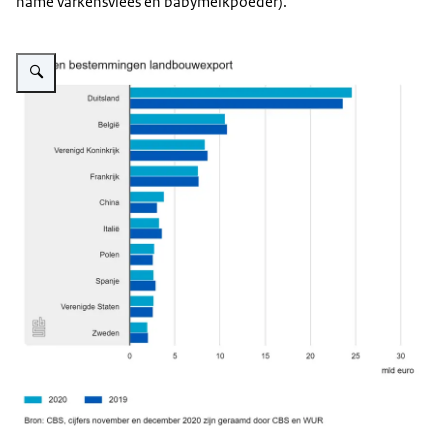
name varkensvlees en babymelkpoeder).
Vergroot afbeelding Top tien bestemmingen landbouwexport