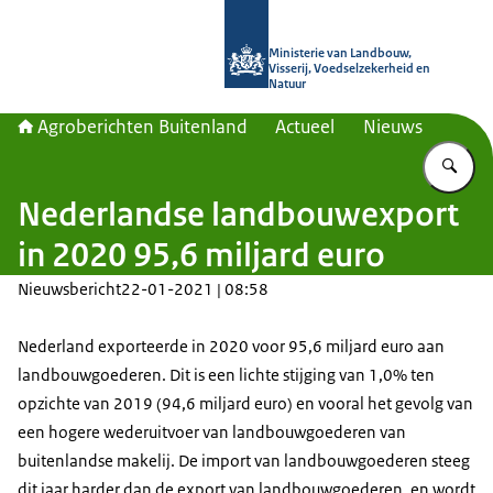
Naar de homepage van Agroberichte
Ministerie van Landbouw,
Visserij, Voedselzekerheid en
Natuur
Agroberichten Buitenland
Actueel
Nieuws
Vu
Nederlandse landbouwexport
in 2020 95,6 miljard euro
Nieuwsbericht
22-01-2021 | 08:58
Nederland exporteerde in 2020 voor 95,6 miljard euro aan
landbouwgoederen. Dit is een lichte stijging van 1,0% ten
opzichte van 2019 (94,6 miljard euro) en vooral het gevolg van
een hogere wederuitvoer van landbouwgoederen van
buitenlandse makelij. De import van landbouwgoederen steeg
dit jaar harder dan de export van landbouwgoederen, en wordt