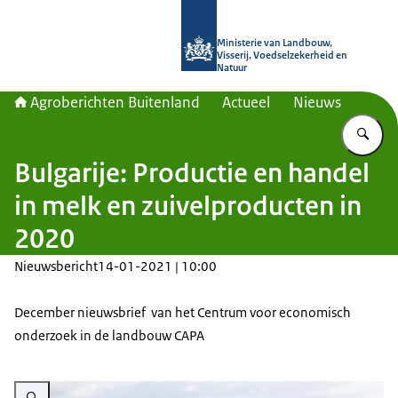
Naar de homepage van Agroberichte
Ministerie van Landbouw,
Visserij, Voedselzekerheid en
Natuur
Agroberichten Buitenland
Actueel
Nieuws
Vu
Bulgarije: Productie en handel
in melk en zuivelproducten in
2020
Nieuwsbericht
14-01-2021 | 10:00
December nieuwsbrief van het Centrum voor economisch
onderzoek in de landbouw CAPA
Vergroot afbeelding Milk