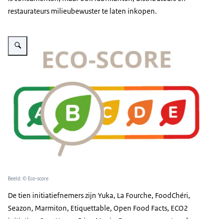
restaurateurs milieubewuster te laten inkopen.
Vergroot afbeelding Eco-score
Beeld: © Eco-score
De tien initiatiefnemers zijn Yuka,
La Fourche
, FoodChéri
,
Seazon
,
Marmiton
,
Etiquettable
,
Open Food Facts
,
ECO2