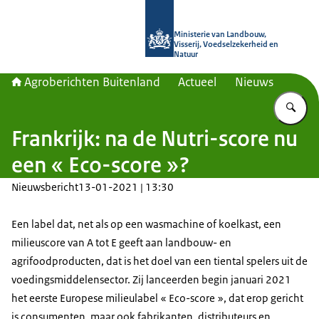
Naar de homepage van Agroberichte
Ministerie van Landbouw,
Visserij, Voedselzekerheid en
Natuur
Agroberichten Buitenland
Actueel
Nieuws
Vu
Frankrijk: na de Nutri-score nu
een « Eco-score »?
Nieuwsbericht
13-01-2021 | 13:30
Een label dat, net als op een wasmachine of koelkast, een
milieuscore van A tot E geeft aan landbouw- en
agrifoodproducten, dat is het doel van een tiental spelers uit de
voedingsmiddelensector. Zij lanceerden begin januari 2021
het eerste Europese milieulabel « Eco-score », dat erop gericht
is consumenten, maar ook fabrikanten, distributeurs en