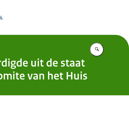
 Buitenland
j,
Vul in wat u z
digde uit de staat
mite van het Huis