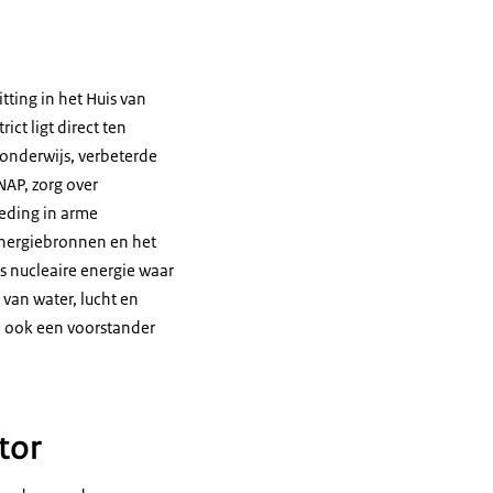
tting in het Huis van
ict ligt direct ten
 onderwijs, verbeterde
AP, zorg over
eding in arme
 energiebronnen en het
ls nucleaire energie waar
 van water, lucht en
an ook een voorstander
tor