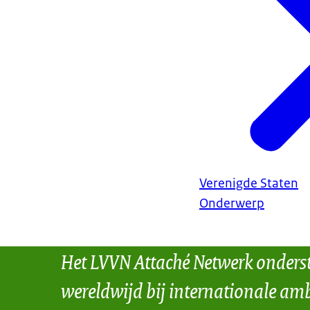
Verenigde Staten
Onderwerp
Het LVVN Attaché Netwerk onders
wereldwijd bij internationale amb