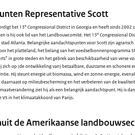
nten Representative Scott
e
rdigt het 13
Congressional District in Georgia en heeft sinds 2002 zi
e
en is hij ook lid van het Landbouwcomité. Het 13
Congressional Distr
stad Atlanta. Belangrijke aandachtspunten voor Scott zijn agrarisch
voor het platteland, het belang van het voedselbonnenprogramma SN
s” in grote steden en het gebrek aan beschikbaarheid van verse vo
hij zich op (de ontwikkeling van) betaalbare, duurzame en schonere
ëntie. Hij steunt energie uit biomassa, wind en zonne-energie, evena
ch daarnaast op milieubescherming en het verbeteren van de kwaliteit
maatverandering ziet hij als een belangrijk aandachtspunt. Hij is d
 VS in het klimaatakkoord van Parijs.
nuit de Amerikaanse landbouwsec