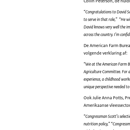
Collin Peterson, de hui
“Congratulations to David Sc
to serve in that role,” “He 
David knows very well the im
across the country. I’m confi
De American Farm Bureau
volgende verklaring af:
“We at the American Farm Bur
Agriculture Committee. For a
experience, a childhood worki
unique perspective needed to 
Ook Julie Anna Potts, P
Amerikaanse vleessector
“Congressman Scott’s selecti
nutrition policy,” “Congress