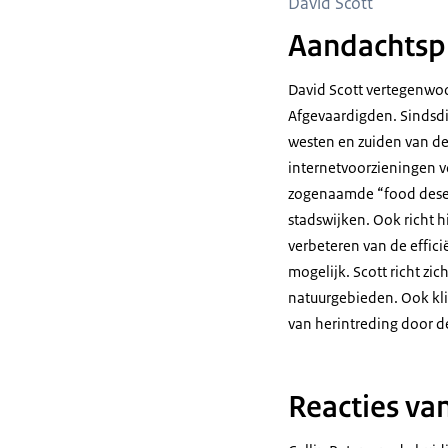
David Scott
Aandachtspu
David Scott vertegenwoo
Afgevaardigden. Sindsdi
westen en zuiden van de 
internetvoorzieningen 
zogenaamde “food desert
stadswijken. Ook richt 
verbeteren van de effici
mogelijk. Scott richt zi
natuurgebieden. Ook kli
van herintreding door de
Reacties va