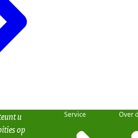
teunt u
Service
Over d
ities op