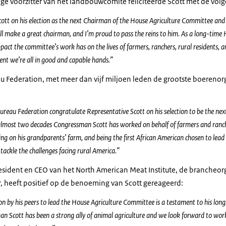
dige voorzitter van het landbouwcomite feliciteerde Scott met de vo
ott on his election as the next Chairman of the House Agriculture Committee and 
will make a great chairman, and I’m proud to pass the reins to him. As a long-tim
pact the committee’s work has on the lives of farmers, ranchers, rural residents,
dent we’re all in good and capable hands.”
 Federation, met meer dan vijf miljoen leden de grootste boerenorga
eau Federation congratulate Representative Scott on his selection to be the next
lmost two decades Congressman Scott has worked on behalf of farmers and rancher
ng on his grandparents’ farm, and being the first African American chosen to lead
tackle the challenges facing rural America.”
resident en CEO van het North American Meat Institute, de brancheor
, heeft positief op de benoeming van Scott gereageerd:
on by his peers to lead the House Agriculture Committee is a testament to his lon
man Scott has been a strong ally of animal agriculture and we look forward to wor