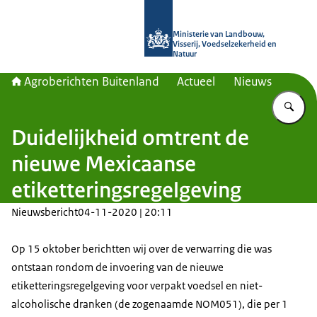
Naar de homepage van Agroberichte
Ministerie van Landbouw,
Visserij, Voedselzekerheid en
Natuur
Agroberichten Buitenland
Actueel
Nieuws
Vu
Duidelijkheid omtrent de
nieuwe Mexicaanse
etiketteringsregelgeving
Nieuwsbericht
04-11-2020 | 20:11
Op 15 oktober berichtten wij over de verwarring die was
ontstaan rondom de invoering van de nieuwe
etiketteringsregelgeving voor verpakt voedsel en niet-
alcoholische dranken (de zogenaamde NOM051), die per 1