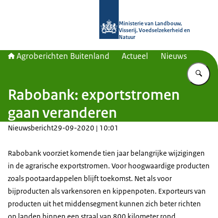
Naar de homepage van Agroberichte
Ministerie van Landbouw,
Visserij, Voedselzekerheid en
Natuur
Agroberichten Buitenland
Actueel
Nieuws
Vu
Rabobank: exportstromen
gaan veranderen
Nieuwsbericht
29-09-2020 | 10:01
Rabobank voorziet komende tien jaar belangrijke wijzigingen
in de agrarische exportstromen. Voor hoogwaardige producten
zoals pootaardappelen blijft toekomst. Net als voor
bijproducten als varkensoren en kippenpoten. Exporteurs van
producten uit het middensegment kunnen zich beter richten
op landen binnen een straal van 800 kilometer rond