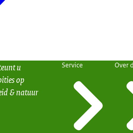
teunt u
Service
Over d
ities op
eid & natuur