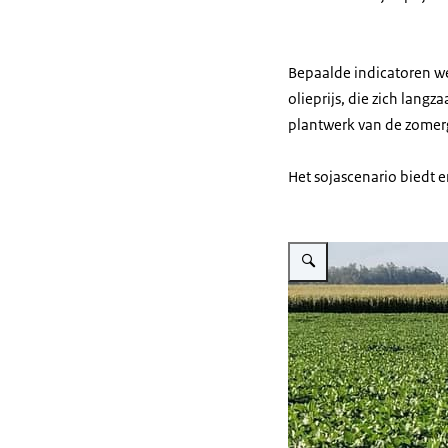
Bepaalde indicatoren we
olieprijs, die zich lang
plantwerk van de zome
Het sojascenario biedt e
Vergroot afbeelding Soja