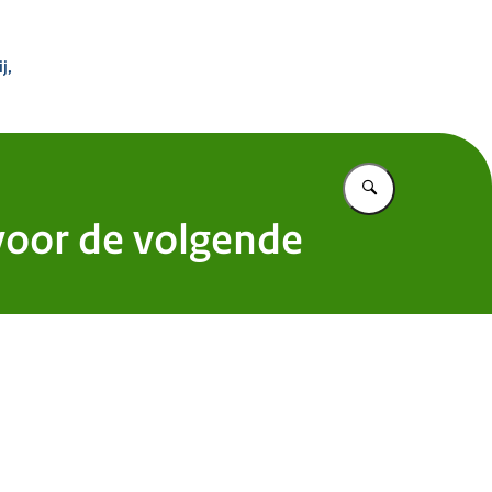
 Buitenland
j,
Vul in wat u z
voor de volgende