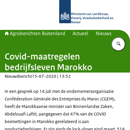
Naar de homepage van Agroberichte
Ministerie van Landbouw,
Visserij, Voedselzekerheid en
Natuur
Agroberichten Buitenland
Actueel
Nieuws
Vu
Covid-maatregelen
bedrijfsleven Marokko
Nieuwsbericht
15-07-2020 | 13:52
In een gesprek op 14 juli met de ondernemersorganisatie
Conféderation Générale des Entreprises du Maroc (CGEM),
heeft de Marokkaanse minister van Binnenlandse Zaken,
Abdelouafi Laftit, aangegeven dat 47% van de COVID
besmettingen in Marokko gerelateerd is aan
productiebedrijven. Er zijn sinds de lock-down eind maart, 514