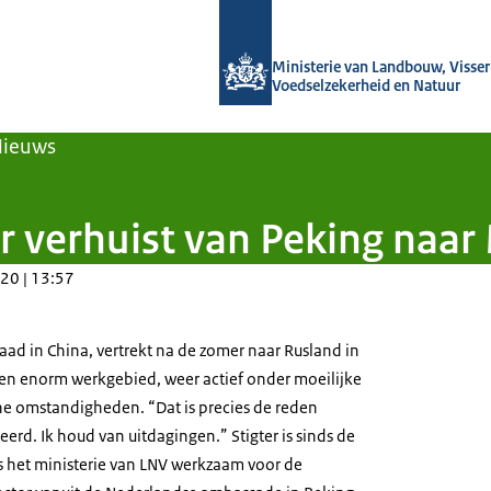
Naar de homepage van Agroberichten
Ministerie van Landbouw, Visseri
Voedselzekerheid en Natuur
Nieuws
r verhuist van Peking naa
20 | 13:57
aad in China, vertrekt na de zomer naar Rusland in
een enorm werkgebied, weer actief onder moeilijke
e omstandigheden. “Dat is precies de reden
eerd. Ik houd van uitdagingen.” Stigter is sinds de
het ministerie van LNV werkzaam voor de