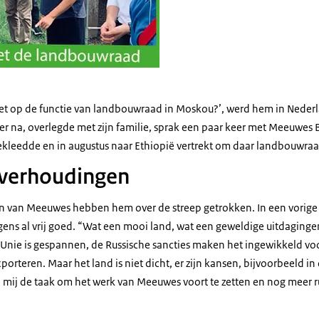
niet op de functie van landbouwraad in Moskou?’, werd hem in Neder
er na, overlegde met zijn familie, sprak een paar keer met Meeuwes 
bekleedde en in augustus naar Ethiopië vertrekt om daar landbouwra
verhoudingen
n van Meeuwes hebben hem over de streep getrokken. In een vorige
igens al vrij goed. “Wat een mooi land, wat een geweldige uitdaging
Unie is gespannen, de Russische sancties maken het ingewikkeld vo
orteren. Maar het land is niet dicht, er zijn kansen, bijvoorbeeld in 
 mij de taak om het werk van Meeuwes voort te zetten en nog meer r