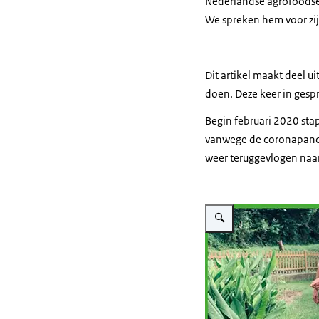
Nederlandse agrofoodse
We spreken hem voor zij
Dit artikel maakt deel u
doen. Deze keer in gesp
Begin februari 2020 stap
vanwege de coronapandemi
weer teruggevlogen naar
Vergroot afbeelding Henk St