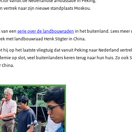
ctor vanuit de Nederlandse ambassade in Peking.
n vertrek naar zijn nieuwe standplaats Moskou.
it van een
serie over de landbouwraden
in het buitenland. Lees meer ov
rek met landbouwraad Henk Stigter in China.
t hij op het laatste vliegtuig dat vanuit Peking naar Nederland vertre
e op slot, veel buitenlanders keren terug naar hun huis. Zo ook Stig
 China.
igter