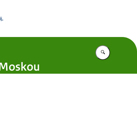
 Buitenland
j,
Vul in wat u z
r Moskou