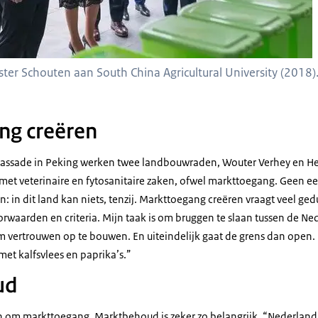
er Schouten aan South China Agricultural University (2018)
ng creëren
ssade in Peking werken twee landbouwraden, Wouter Verhey en Hen
 met veterinaire en fytosanitaire zaken, ofwel markttoegang. Geen e
: in dit land kan niets, tenzij. Markttoegang creëren vraagt veel ge
rwaarden en criteria. Mijn taak is om bruggen te slaan tussen de Ne
m vertrouwen op te bouwen. En uiteindelijk gaat de grens dan open. 
met kalfsvlees en paprika’s.”
ud
en om markttoegang. Marktbehoud is zeker zo belangrijk. “Nederland