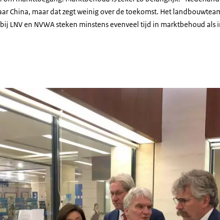
ar China, maar dat zegt weinig over de toekomst. Het landbouwtea
 bij LNV en NVWA steken minstens evenveel tijd in marktbehoud als 
aan de douane in Tianjin in kader e-certificering (2019)