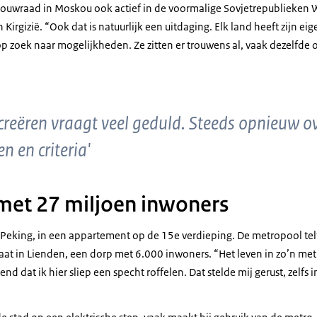
andbouwraad in Moskou ook actief in de voormalige Sovjetrepublieken 
Kirgizië. “Ook dat is natuurlijk een uitdaging. Elk land heeft zijn e
p zoek naar mogelijkheden. Ze zitten er trouwens al, vaak dezelfde 
reëren vraagt veel geduld. Steeds opnieuw o
 en criteria'
met 27 miljoen inwoners
in Peking, in een appartement op de 15e verdieping. De metropool te
taat in Lienden, een dorp met 6.000 inwoners. “Het leven in zo’n met
nd dat ik hier sliep een specht roffelen. Dat stelde mij gerust, zelfs 