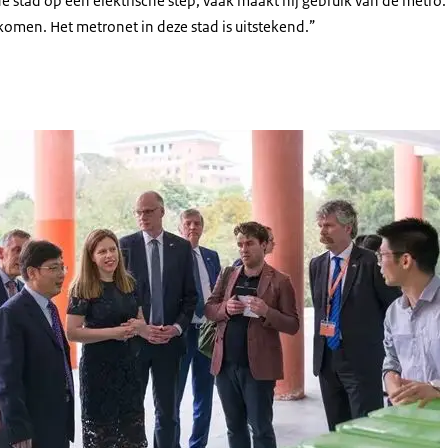
 de stad op een elektrische step, vaak maakt hij gebruik van de metro
 komen. Het metronet in deze stad is uitstekend.”
 van LNV-minister Schouten aan South China Agricultural University (2018)