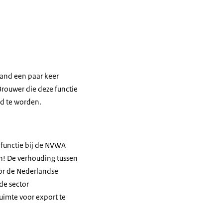
land een paar keer
Brouwer die deze functie
ad te worden.
 functie bij de NVWA
en! De verhouding tussen
or de Nederlandse
de sector
uimte voor export te