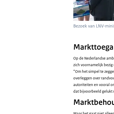
Bezoek van LNV-minist
Markttoega
Op de Nederlandse amba
zich voornamelijk bezig
“Om het simpel te zeggen
overleggen over randvoo
autoriteiten en vooral o
dat bijvoorbeeld gelukt 
Marktbeho
Maar het gaat niet alle