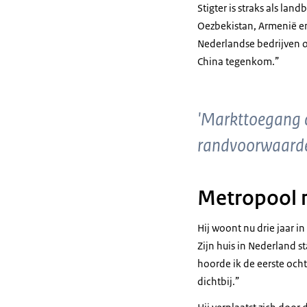
Stigter is straks als l
Oezbekistan, Armenië en 
Nederlandse bedrijven o
China tegenkom.”
'Markttoegang c
randvoorwaarden
Metropool 
Hij woont nu drie jaar 
Zijn huis in Nederland s
hoorde ik de eerste ochte
dichtbij.”