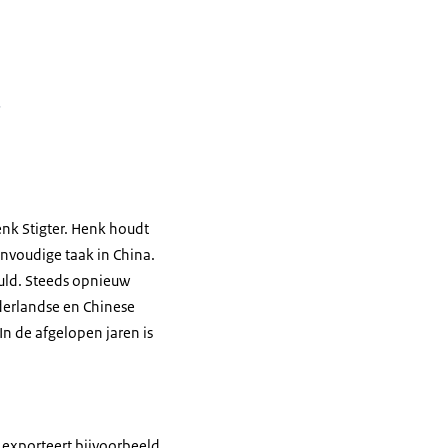
.
k Stigter. Henk houdt
envoudige taak in China.
duld. Steeds opnieuw
derlandse en Chinese
In de afgelopen jaren is
 exporteert bijvoorbeeld