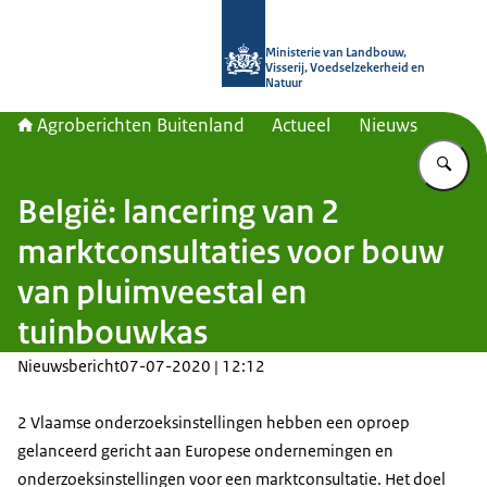
Naar de homepage van Agroberichte
Ministerie van Landbouw,
Visserij, Voedselzekerheid en
Natuur
Agroberichten Buitenland
Actueel
Nieuws
Vu
België: lancering van 2
marktconsultaties voor bouw
van pluimveestal en
tuinbouwkas
Nieuwsbericht
07-07-2020 | 12:12
2 Vlaamse onderzoeksinstellingen hebben een oproep
gelanceerd gericht aan Europese ondernemingen en
onderzoeksinstellingen voor een marktconsultatie. Het doel