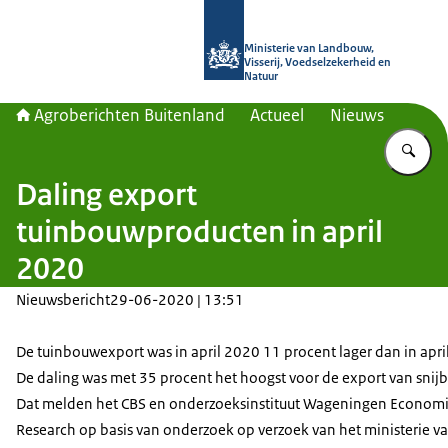
Naar de homepage van Agroberichte
Ministerie van Landbouw,
Visserij, Voedselzekerheid en
Natuur
Agroberichten Buitenland
Actueel
Nieuws
Vu
Daling export
tuinbouwproducten in april
2020
Nieuwsbericht
29-06-2020 | 13:51
De tuinbouwexport was in april 2020 11 procent lager dan in apri
De daling was met 35 procent het hoogst voor de export van sni
Dat melden het CBS en onderzoeksinstituut Wageningen Econom
Research op basis van onderzoek op verzoek van het ministerie v