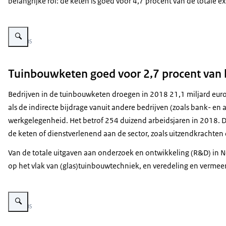
belangrijke rol: de keten is goed voor 4,7 procent van de totale
Vergroot afbeelding Exportwaarde tuinbouw
Beeld: CBS
Tuinbouwketen goed voor 2,7 procent van
Bedrijven in de tuinbouwketen droegen in 2018 21,1 miljard euro 
als de indirecte bijdrage vanuit andere bedrijven (zoals bank- e
werkgelegenheid. Het betrof 254 duizend arbeidsjaren in 2018. Da
de keten of dienstverlenend aan de sector, zoals uitzendkrachten
Van de totale uitgaven aan onderzoek en ontwikkeling (R&D) in N
op het vlak van (glas)tuinbouwtechniek, en veredeling en vermee
Vergroot afbeelding Aandeel tuinbouw
Beeld: CBS