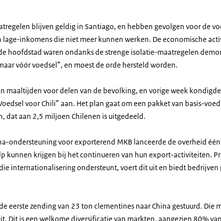
atregelen blijven geldig in Santiago, en hebben gevolgen voor de vo
 lage-inkomens die niet meer kunnen werken. De economische activi
 de hoofdstad waren ondanks de strenge isolatie-maatregelen demons
, maar vóór voedsel”, en moest de orde hersteld worden.
 maaltijden voor delen van de bevolking, en vorige week kondigde 
oedsel voor Chili” aan. Het plan gaat om een pakket van basis-voe
dat aan 2,5 miljoen Chilenen is uitgedeeld.
ona-ondersteuning voor exporterend MKB lanceerde de overheid één
lp kunnen krijgen bij het continueren van hun export-activiteiten. Pr
ie internationalisering ondersteunt, voert dit uit en biedt bedrijve
 de eerste zending van 23 ton clementines naar China gestuurd. Die m
uit. Dit is een welkome diversificatie van markten, aangezien 80% van