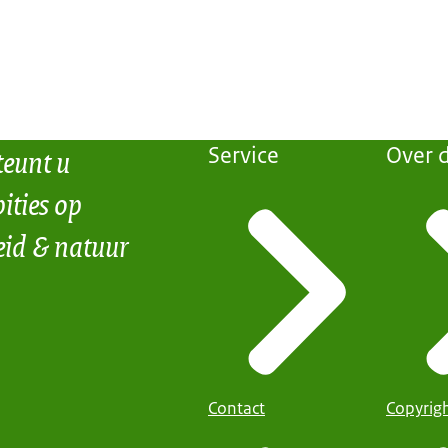
teunt u
Service
Over d
ities op
eid & natuur
Contact
Copyrig