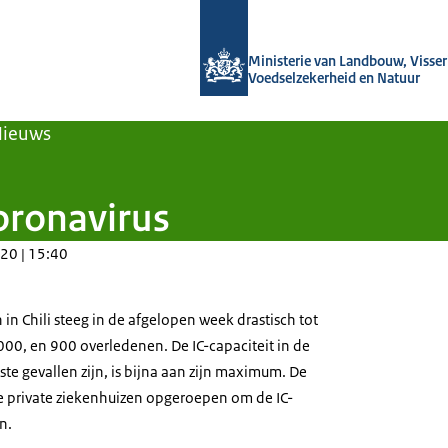
Naar de homepage van Agroberichten
Ministerie van Landbouw, Visseri
Voedselzekerheid en Natuur
Nieuws
oronavirus
20 | 15:40
in Chili steeg in de afgelopen week drastisch tot
000, en 900 overledenen. De IC-capaciteit in de
te gevallen zijn, is bijna aan zijn maximum. De
e private ziekenhuizen opgeroepen om de IC-
n.