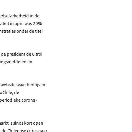
edselzekerheid in de
teit in april was 20%
traties onder de titel
de president de uitrol
dingsmiddelen en
 website waar bedrijven
oChile, de
n periodieke corona-
arkt is sinds kort open
 de Chileense citrus naar