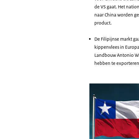
de VS gaat. Het natio
naar China worden geë
product.
De Filipijnse markt g
kippenvlees in Europa
Landbouw Antonio Wal
hebben te exporteren 