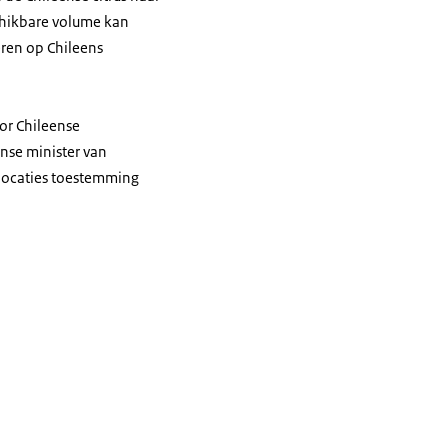
schikbare volume kan
eren op Chileens
or Chileense
ense minister van
locaties toestemming