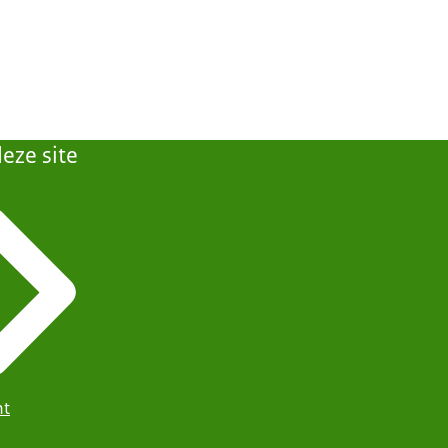
eze site
ht