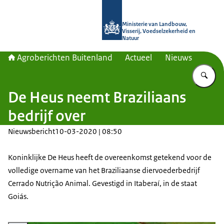
Naar de homepage van Agroberichte
Ministerie van Landbouw,
Visserij, Voedselzekerheid en
Natuur
Agroberichten Buitenland
Actueel
Nieuws
Vu
De Heus neemt Braziliaans
bedrijf over
Nieuwsbericht
10-03-2020 | 08:50
Koninklijke De Heus heeft de overeenkomst getekend voor de
volledige overname van het Braziliaanse diervoederbedrijf
Cerrado Nutrição Animal. Gevestigd in Itaberaí, in de staat
Goiás.
Vergroot afbeelding De Heus