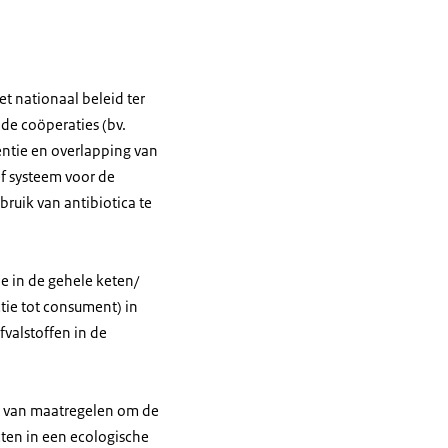
t nationaal beleid ter
de coöperaties (bv.
entie en overlapping van
ef systeem voor de
ruik van antibiotica te
 in de gehele keten/
tie tot consument) in
fvalstoffen in de
n van maatregelen om de
cten in een ecologische