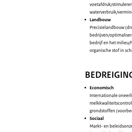
voetafdruk/stimulere
waterverbruik/vermi
Landbouw
Precisielandbouw (dru
bedrijven/optimaliser
bedrijf en het milieu/
organische stof in sc
BEDREIGIN
Economisch
Internationale oneerli
melkkwaliteitscontrol
grondstoffen (voorbee
Sociaal
Markt- en beleidsonz