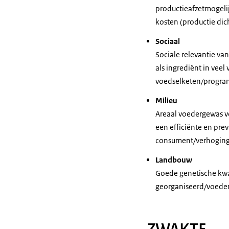
productieafzetmogeli
kosten (productie dich
Sociaal
Sociale relevantie va
als ingrediënt in vee
voedselketen/progra
Milieu
Areaal voedergewas v
een efficiënte en pre
consument/verhoging
Landbouw
Goede genetische kwa
georganiseerd/voeder