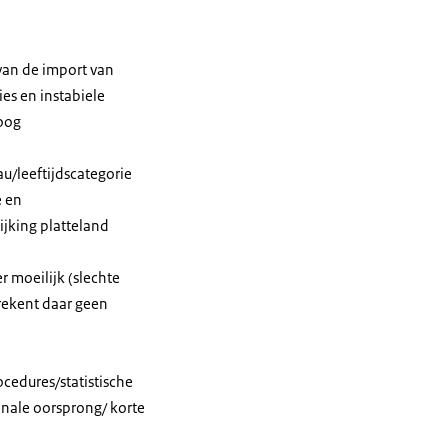
van de import van
es en instabiele
hoog
u/leeftijdscategorie
e en
ijking platteland
r moeilijk (slechte
rekent daar geen
cedures/statistische
onale oorsprong/ korte