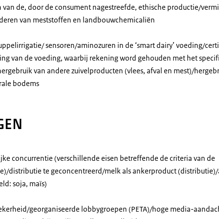
n van de, door de consument nagestreefde, ethische productie/verm
nderen van meststoffen en landbouwchemicaliën
ppelirrigatie/ sensoren/aminozuren in de ‘smart dairy’ voeding/certi
ing van de voeding, waarbij rekening word gehouden met het specifi
hergebruik van andere zuivelproducten (vlees, afval en mest)/hergebru
hrale bodems
GEN
jke concurrentie (verschillende eisen betreffende de criteria van de
e)/distributie te geconcentreerd/melk als ankerproduct (distributie)
ld: soja, maïs)
ekerheid/georganiseerde lobbygroepen (PETA)/hoge media-aandach