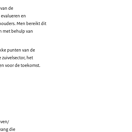
 van de
, evalueren en
houders. Men bereikt dit
en met behulp van
wakke punten van de
zuivelsector, het
en voor de toekomst.
jven/
vang die