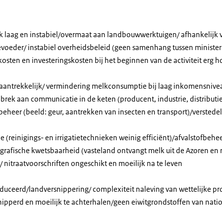
k laag en instabiel/overmaat aan landbouwwerktuigen/ afhankelijk 
voeder/ instabiel overheidsbeleid (geen samenhang tussen ministeri
osten en investeringskosten bij het beginnen van de activiteit erg 
naantrekkelijk/ vermindering melkconsumptie bij laag inkomensnivea
ek aan communicatie in de keten (producent, industrie, distributi
eheer (beeld: geur, aantrekken van insecten en transport)/verstedel
(reinigings- en irrigatietechnieken weinig efficiënt)/afvalstofbehee
grafische kwetsbaarheid (vasteland ontvangt melk uit de Azoren en 
/
nitraat
voorschriften ongeschikt en moeilijk na te leven
ceerd/landversnippering/ complexiteit naleving van wettelijke pro
nipperd en moeilijk te achterhalen/geen eiwitgrondstoffen van nati
n