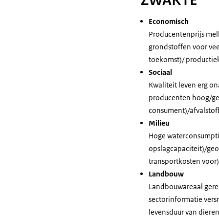
ZWAKTE
Economisch
Producentenprijs mel
grondstoffen voor vee
toekomst)/ productiek
Sociaal
Kwaliteit leven erg o
producenten hoog/gebr
consument)/afvalstofb
Milieu
Hoge waterconsumptie 
opslagcapaciteit)/geo
transportkosten voor)
Landbouw
Landbouwareaal geredu
sectorinformatie vers
levensduur van diere