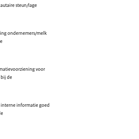
autaire steun/lage
ijding ondernemers/melk
de
matievoorziening voor
bij de
interne informatie goed
le