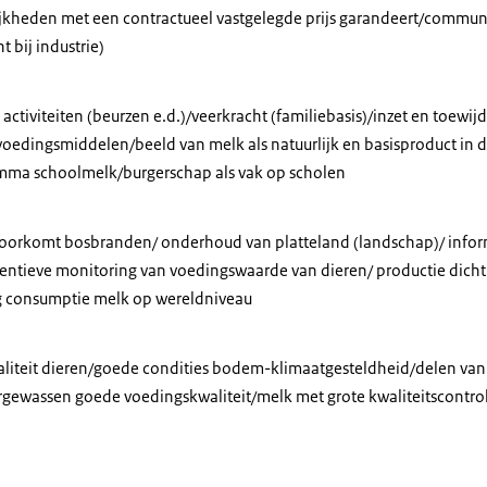
jkheden met een contractueel vastgelegde prijs garandeert/commun
t bij industrie)
n activiteiten (beurzen e.d.)/veerkracht (familiebasis)/inzet en toew
l voedingsmiddelen/beeld van melk als natuurlijk en basisproduct in 
mma schoolmelk/burgerschap als vak op scholen
oorkomt bosbranden/ onderhoud van platteland (landschap)/ infor
ventieve monitoring van voedingswaarde van dieren/ productie dicht 
 consumptie melk op wereldniveau
liteit dieren/goede condities bodem-klimaatgesteldheid/delen van 
gewassen goede voedingskwaliteit/melk met grote kwaliteitscontro