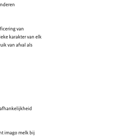
inderen
ficering van
eke karakter van elk
ik van afval als
/afhankelijkheid
t imago melk bij