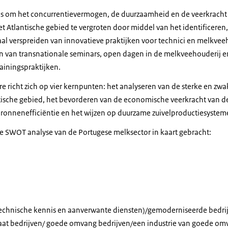
t is om het concurrentievermogen, de duurzaamheid en de veerkracht
t Atlantische gebied te vergroten door middel van het identificeren
aal verspreiden van innovatieve praktijken voor technici en melkvee
en van transnationale seminars, open dagen in de melkveehouderij 
rainingspraktijken.
re richt zich op vier kernpunten: het analyseren van de sterke en z
ntische gebied, het bevorderen van de economische veerkracht van de 
ronnenefficiëntie en het wijzen op duurzame zuivelproductiesystem
 SWOT analyse van de Portugese melksector in kaart gebracht:
technische kennis en aanverwante diensten)/gemoderniseerde bedri
caat bedrijven/ goede omvang bedrijven/een industrie van goede om