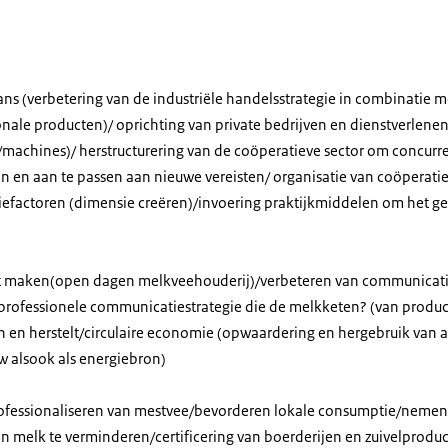
ns (verbetering van de industriële handelsstrategie in combinatie me
onale producten)/
oprichting van private bedrijven en dienstverlenen
/machines)/
herstructurering van de coöperatieve sector om concurr
n en aan te passen aan nieuwe vereisten/
organisatie van coöperati
factoren (dimensie creëren)/invoering praktijkmiddelen om het geb
 maken(open dagen melkveehouderij)/verbeteren van communicatie
professionele communicatiestrategie die de melkketen? (van produc
en en herstelt/circulaire economie (opwaardering en hergebruik van a
w alsook als energiebron)
rofessionaliseren van mestvee/bevorderen lokale consumptie/neme
n melk te verminderen/certificering van boerderijen en zuivelprodu