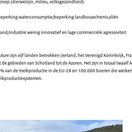
oep (dierwelzijn, milieu, volksgezondheid)
beperking waterconsumptie/beperking landbouwchemicaliën
land/industrie weinig innovatief en lage commerciële agressiviteit
uture zijn vijf landen betrokken (Ierland, het Verenigd Koninkrijk, Fr
t de gebieden van Schotland tot de Azoren. Het zijn in totaal twaalf A
0% van de melkproductie in de EU-28 en 100.000 boeren die werken
lkproductiesystemen.