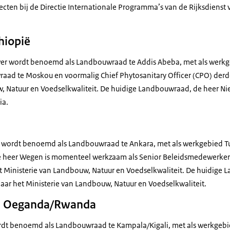
jecten bij de Directie Internationale Programma’s van de Rijksdien
hiopië
r wordt benoemd als Landbouwraad te Addis Abeba, met als werkge
aad te Moskou en voormalig Chief Phytosanitary Officer (CPO) derd
, Natuur en Voedselkwaliteit. De huidige Landbouwraad, de heer N
ia.
ordt benoemd als Landbouwraad te Ankara, met als werkgebied Turk
e heer Wegen is momenteel werkzaam als Senior Beleidsmedewerker bi
t Ministerie van Landbouw, Natuur en Voedselkwaliteit. De huidige
 naar het Ministerie van Landbouw, Natuur en Voedselkwaliteit.
i, Oeganda/Rwanda
ordt benoemd als Landbouwraad te Kampala/Kigali, met als werkge