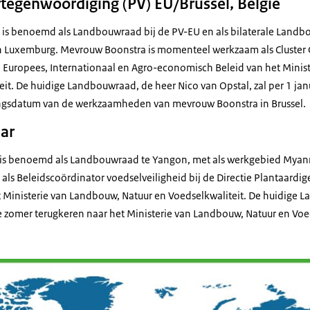
egenwoordiging (PV) EU/Brussel, België
is benoemd als Landbouwraad bij de PV-EU en als bilaterale Landbo
en Luxemburg. Mevrouw Boonstra is momenteel werkzaam als Cluster 
e Europees, Internationaal en Agro-economisch Beleid van het Minis
eit. De huidige Landbouwraad, de heer Nico van Opstal, zal per 1 j
gangsdatum van de werkzaamheden van mevrouw Boonstra in Brussel.
ar
n is benoemd als Landbouwraad te Yangon, met als werkgebied Myan
ls Beleidscoördinator voedselveiligheid bij de Directie Plantaardi
t Ministerie van Landbouw, Natuur en Voedselkwaliteit. De huidige 
ze zomer terugkeren naar het Ministerie van Landbouw, Natuur en Voe
ming landbouwattachenetwerk 2020