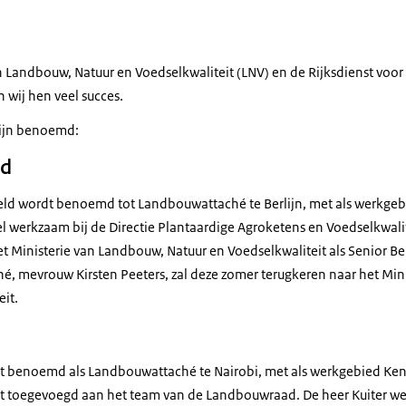
an Landbouw, Natuur en Voedselkwaliteit (LNV) en de Rijksdienst v
wij hen veel succes.
ijn benoemd:
nd
eld wordt benoemd tot Landbouwattaché te Berlijn, met als werkgeb
l werkzaam bij de Directie Plantaardige Agroketens en Voedselkwali
et Ministerie van Landbouw, Natuur en Voedselkwaliteit als Senior 
, mevrouw Kirsten Peeters, zal deze zomer terugkeren naar het Min
it.
dt benoemd als Landbouwattaché te Nairobi, met als werkgebied Keni
dt toegevoegd aan het team van de Landbouwraad. De heer Kuiter w