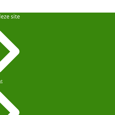
eze site
ht