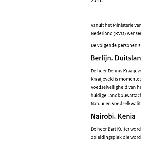
2021.
Vanuit het Ministerie v
Nederland (RVO) wensen 
De volgende personen z
Berlijn, Duitsla
De heer Dennis Kraaijev
Kraaijeveld is momentee
Voedselveiligheid van h
huidige Landbouwattaché
Natuur en Voedselkwalite
Nairobi, Kenia
De heer Bart Kuiter wor
opleidingsplek die wor