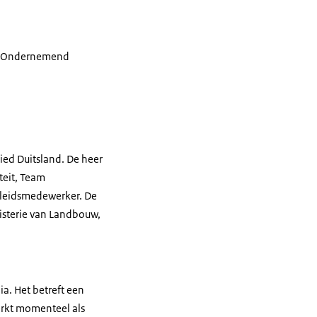
oor Ondernemend
ied Duitsland. De heer
teit, Team
Beleidsmedewerker. De
isterie van Landbouw,
a. Het betreft een
erkt momenteel als