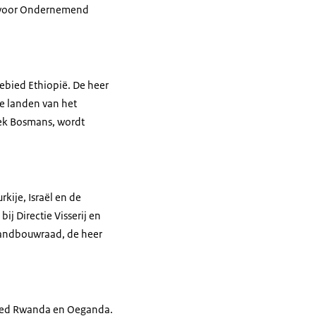
st voor Ondernemend
bied Ethiopië. De heer
e landen van het
iek Bosmans, wordt
ije, Israël en de
j Directie Visserij en
 Landbouwraad, de heer
bied Rwanda en Oeganda.