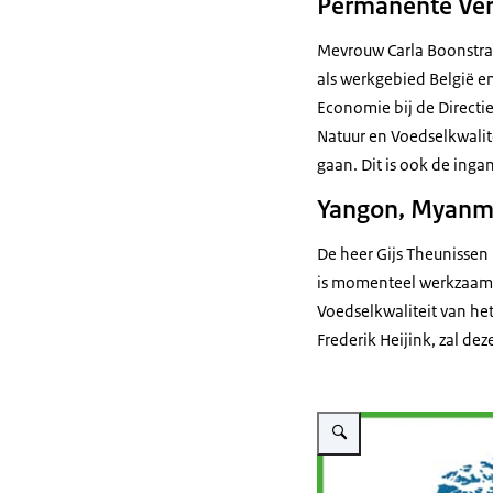
Permanente Vert
Mevrouw Carla Boonstra 
als werkgebied België 
Economie bij de Directi
Natuur en Voedselkwalit
gaan. Dit is ook de in
Yangon, Myanm
De heer Gijs Theunisse
is momenteel werkzaam a
Voedselkwaliteit van he
Frederik Heijink, zal de
Vergroot afbeelding Benoe