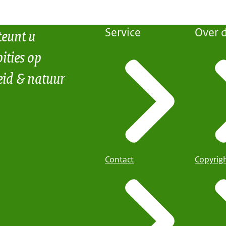
teunt u
Service
Over d
ities op
eid & natuur
Contact
Copyrig