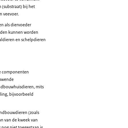
substraat) bij het
in veevoer.
en als diervoeder
ouden kunnen worden
aldieren en schelpdieren
jke componenten
kauwende
andbouwhuisdieren, mits
ing, bijvoorbeeld
andbouwdieren (zoals
aan van de kweek van
nog niet toegestaan is.