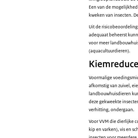
Een van de mogelijkhede
kweken van insecten. Dez
Uit de risicobeoordeling
adequaat beheerst kunn
voor meer landbouwhuisd
(aquacultuurdieren).
Kiemreduce
Voormalige voedingsmid
afkomstig van zuivel, e
landbouwhuisdieren kunn
deze gekweekte insecte
verhitting, ondergaan.
Voor VVM die dierlijke
kip en varken), vis en 
insecten voor meerdere 