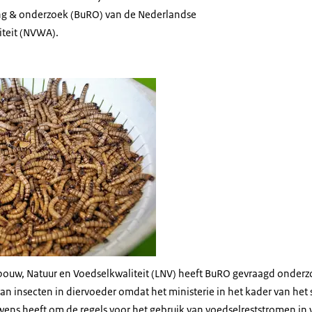
ng & onderzoek (BuRO) van de Nederlandse
iteit (NVWA).
bouw, Natuur en Voedselkwaliteit (LNV) heeft BuRO gevraagd onderz
 van insecten in diervoeder omdat het ministerie in het kader van het
ns heeft om de regels voor het gebruik van voedselreststromen in 