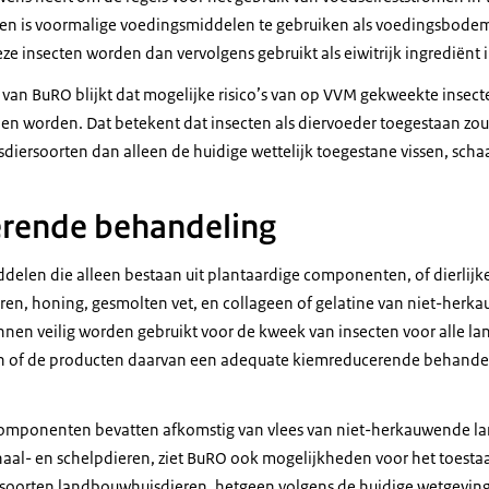
n is voormalige voedingsmiddelen te gebruiken als voedingsbodem (
e insecten worden dan vervolgens gebruikt als eiwitrijk ingrediënt 
 van BuRO blijkt dat mogelijke risico’s van op VVM gekweekte insect
en worden. Dat betekent dat insecten als diervoeder toegestaan z
iersoorten dan alleen de huidige wettelijk toegestane vissen, scha
rende behandeling
delen die alleen bestaan uit plantaardige componenten, of dierli
ieren, honing, gesmolten vet, en collageen of gelatine van niet-her
en veilig worden gebruikt voor de kweek van insecten voor alle l
n of de producten daarvan een adequate kiemreducerende behandel
 componenten bevatten afkomstig van vlees van niet-herkauwende l
schaal- en schelpdieren, ziet BuRO ook mogelijkheden voor het toest
soorten landbouwhuisdieren, hetgeen volgens de huidige wetgeving 