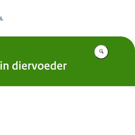
 Buitenland
j,
Vul in wat u z
in diervoeder