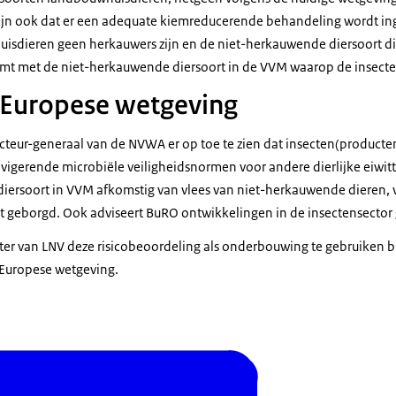
ijn ook dat er een adequate kiemreducerende behandeling wordt in
isdieren geen herkauwers zijn en de niet-herkauwende diersoort d
omt met de niet-herkauwende diersoort in de VVM waarop de insect
 Europese wetgeving
cteur-generaal van de NVWA er op toe te zien dat insecten(producten
vigerende microbiële veiligheidsnormen voor andere dierlijke eiwit
diersoort in VVM afkomstig van vlees van niet-herkauwende dieren, v
 geborgd. Ook adviseert BuRO ontwikkelingen in de insectensector
ter van LNV deze risicobeoordeling als onderbouwing te gebruiken bi
 Europese wetgeving.