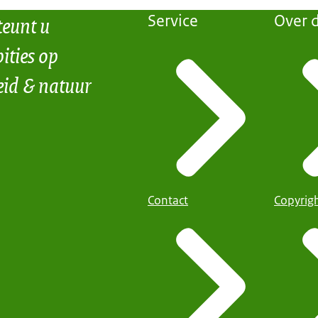
teunt u
Service
Over d
ities op
eid & natuur
Contact
Copyrig