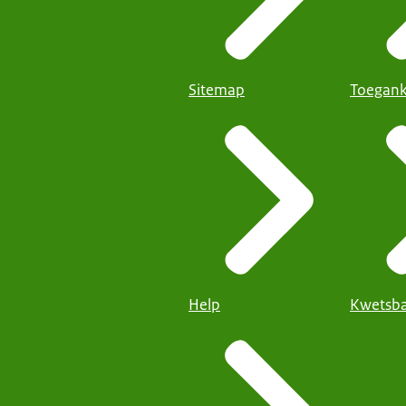
Sitemap
Toegank
Help
Kwetsba