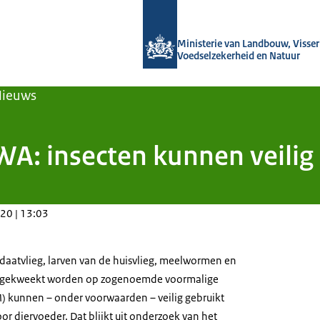
Naar de homepage van Agroberichten
Ministerie van Landbouw, Visseri
Voedselzekerheid en Natuur
Nieuws
: insecten kunnen veilig 
20 | 13:03
ldaatvlieg, larven van de huisvlieg, meelwormen en
 gekweekt worden op zogenoemde voormalige
 kunnen – onder voorwaarden – veilig gebruikt
or diervoeder. Dat blijkt uit onderzoek van het