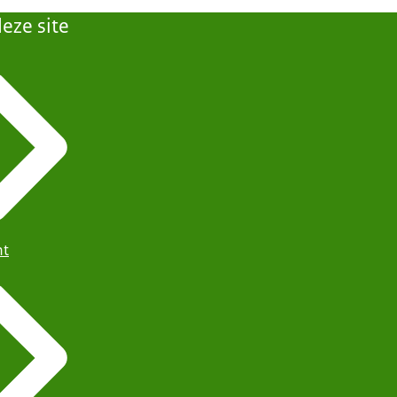
eze site
ht