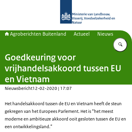
Naar de homepage van Agroberichte
Ministerie van Landbouw,
Visserij, Voedselzekerheid en
Natuur
Agroberichten Buitenland
Actueel
Nieuws
Vu
Goedkeuring voor
vrijhandelsakkoord tussen EU
en Vietnam
Nieuwsbericht
12-02-2020 | 17:07
Het handelsakkoord tussen de EU en Vietnam heeft de steun
gekregen van het Europees Parlement. Het is “het meest
moderne en ambitieuze akkoord ooit gesloten tussen de EU en
een ontwikkelingsland.”