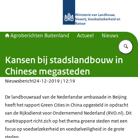
Naar de homepage van Agroberichte
Ministerie van Landbouw,
Visserij, Voedselzekerheid en
Natuur
Agroberichten Buitenland
Actueel
Nieuws
Vu
Kansen bij stadslandbouw in
Chinese megasteden
Nieuwsbericht
24-12-2019 | 12:19
De landbouwraad van de Nederlandse ambassade in Beijing
heeft het rapport Green Cities in China opgesteld in opdracht
van de Rijksdienst voor Ondernemend Nederland (RVO.nl). Dit
marktrapport richt zich op het thema groene steden met een
focus op voedselzekerheid en voedselveiligheid in de grote
steden.