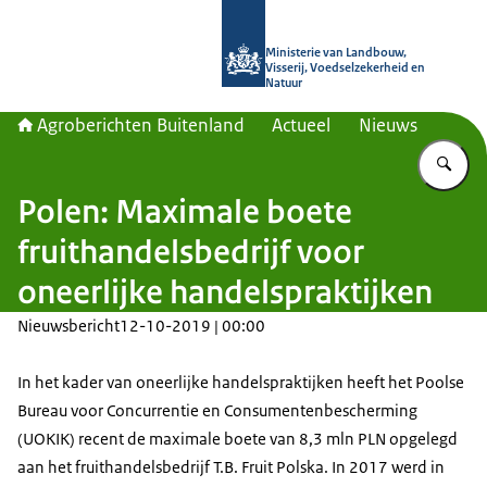
Naar de homepage van Agroberichte
Ministerie van Landbouw,
Visserij, Voedselzekerheid en
Natuur
Agroberichten Buitenland
Actueel
Nieuws
Vu
Polen: Maximale boete
fruithandelsbedrijf voor
oneerlijke handelspraktijken
Nieuwsbericht
12-10-2019 | 00:00
In het kader van oneerlijke handelspraktijken heeft het Poolse
Bureau voor Concurrentie en Consumentenbescherming
(UOKIK) recent de maximale boete van 8,3 mln PLN opgelegd
aan het fruithandelsbedrijf T.B. Fruit Polska. In 2017 werd in