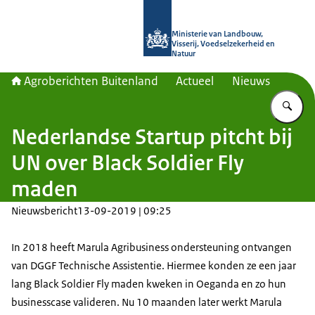
Naar de homepage van Agroberichte
Ministerie van Landbouw,
Visserij, Voedselzekerheid en
Natuur
Agroberichten Buitenland
Actueel
Nieuws
Vu
Nederlandse Startup pitcht bij
UN over Black Soldier Fly
maden
Nieuwsbericht
13-09-2019 | 09:25
In 2018 heeft Marula Agribusiness ondersteuning ontvangen
van DGGF Technische Assistentie. Hiermee konden ze een jaar
lang Black Soldier Fly maden kweken in Oeganda en zo hun
businesscase valideren. Nu 10 maanden later werkt Marula