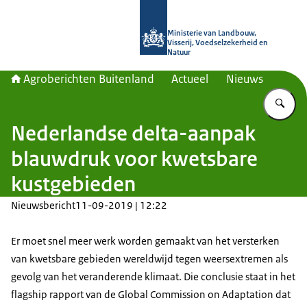
Naar de homepage van Agroberichte
Ministerie van Landbouw,
Visserij, Voedselzekerheid en
Natuur
Agroberichten Buitenland
Actueel
Nieuws
Vu
Nederlandse delta-aanpak
blauwdruk voor kwetsbare
kustgebieden
Nieuwsbericht
11-09-2019 | 12:22
Er moet snel meer werk worden gemaakt van het versterken
van kwetsbare gebieden wereldwijd tegen weersextremen als
gevolg van het veranderende klimaat. Die conclusie staat in het
flagship rapport van de Global Commission on Adaptation dat