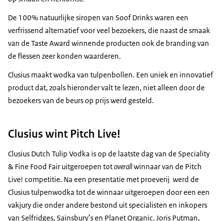
De 100% natuurlijke siropen van Soof
Drinks
waren een
verfrissend alternatief voor veel bezoekers, die naast de smaak
van de
Taste Award
winnende producten ook de branding van
de flessen zeer konden waarderen.
Clusius maakt wodka van tulpenbollen. Een uniek en innovatief
product dat, zoals hieronder valt te lezen, niet alleen door de
bezoekers van de beurs op prijs werd gesteld.
Clusius wint Pitch Live!
Clusius
Dutch Tulip Vodka
is op de laatste dag van de
Speciality
& Fine Food Fair
uitgeroepen tot
overall
winnaar van de
Pitch
Live
! competitie. Na een presentatie met proeverij werd de
Clusius tulpenwodka tot de winnaar uitgeroepen door een een
vakjury die onder andere bestond uit specialisten en inkopers
van
Selfridges, Sainsbury’s
en
Planet Organic
. Joris Putman,