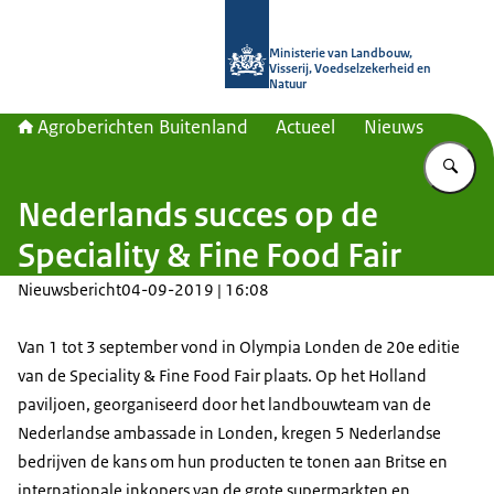
Naar de homepage van Agroberichte
Ministerie van Landbouw,
Visserij, Voedselzekerheid en
Natuur
Agroberichten Buitenland
Actueel
Nieuws
Vu
Nederlands succes op de
Speciality & Fine Food Fair
Nieuwsbericht
04-09-2019 | 16:08
Van 1 tot 3 september vond in Olympia Londen de 20e editie
van de
Speciality & Fine Food Fair
plaats. Op het Holland
paviljoen, georganiseerd door het landbouwteam van de
Nederlandse ambassade in Londen, kregen 5 Nederlandse
bedrijven de kans om hun producten te tonen aan Britse en
internationale inkopers van de grote supermarkten en