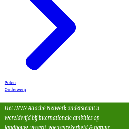
Polen
Onderwerp
Het LVVN Attaché Netwerk ondersteunt u
wereldwijd bij internationale ambities op
landbouw, visserij, voedselzekerheid & natuur