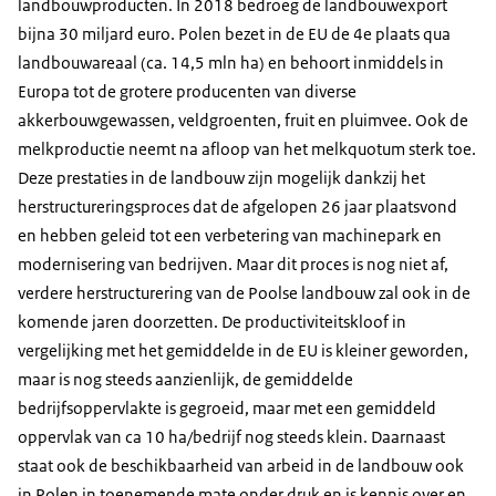
landbouwproducten. In 2018 bedroeg de landbouwexport
bijna 30 miljard euro. Polen bezet in de EU de 4e plaats qua
landbouwareaal (ca. 14,5 mln ha) en behoort inmiddels in
Europa tot de grotere producenten van diverse
akkerbouwgewassen, veldgroenten, fruit en pluimvee. Ook de
melkproductie neemt na afloop van het melkquotum sterk toe.
Deze prestaties in de landbouw zijn mogelijk dankzij het
herstructureringsproces dat de afgelopen 26 jaar plaatsvond
en hebben geleid tot een verbetering van machinepark en
modernisering van bedrijven. Maar dit proces is nog niet af,
verdere herstructurering van de Poolse landbouw zal ook in de
komende jaren doorzetten. De productiviteitskloof in
vergelijking met het gemiddelde in de EU is kleiner geworden,
maar is nog steeds aanzienlijk, de gemiddelde
bedrijfsoppervlakte is gegroeid, maar met een gemiddeld
oppervlak van ca 10 ha/bedrijf nog steeds klein. Daarnaast
staat ook de beschikbaarheid van arbeid in de landbouw ook
in Polen in toenemende mate onder druk en is kennis over en