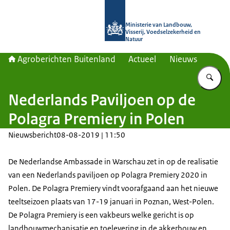
Naar de homepage van Agroberichte
Ministerie van Landbouw,
Visserij, Voedselzekerheid en
Natuur
Agroberichten Buitenland
Actueel
Nieuws
Vu
Nederlands Paviljoen op de
Polagra Premiery in Polen
Nieuwsbericht
08-08-2019 | 11:50
De Nederlandse Ambassade in Warschau zet in op de realisatie
van een Nederlands paviljoen op Polagra Premiery 2020 in
Polen. De Polagra Premiery vindt voorafgaand aan het nieuwe
teeltseizoen plaats van 17-19 januari in Poznan, West-Polen.
De Polagra Premiery is een vakbeurs welke gericht is op
landbouwmechanisatie en toelevering in de akkerbouw en