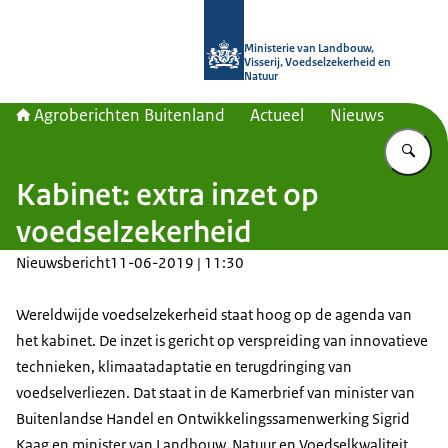
Naar de homepage van Agroberichte
Ministerie van Landbouw,
Visserij, Voedselzekerheid en
Natuur
Agroberichten Buitenland
Actueel
Nieuws
Vu
Kabinet: extra inzet op
voedselzekerheid
Nieuwsbericht
11-06-2019 | 11:30
Wereldwijde voedselzekerheid staat hoog op de agenda van
het kabinet. De inzet is gericht op verspreiding van innovatieve
technieken, klimaatadaptatie en terugdringing van
voedselverliezen. Dat staat in de Kamerbrief van minister van
Buitenlandse Handel en Ontwikkelingssamenwerking Sigrid
Kaag en minister van Landbouw, Natuur en Voedselkwaliteit