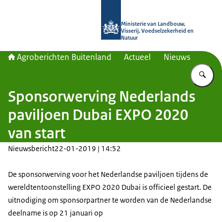
Naar de homepage van Agroberichte
Ministerie van Landbouw,
Visserij, Voedselzekerheid en
Natuur
Agroberichten Buitenland
Actueel
Nieuws
Vu
Sponsorwerving Nederlands
paviljoen Dubai EXPO 2020
van start
Nieuwsbericht
22-01-2019 | 14:52
De sponsorwerving voor het Nederlandse paviljoen tijdens de
wereldtentoonstelling EXPO 2020 Dubai is officieel gestart. De
uitnodiging om sponsorpartner te worden van de Nederlandse
deelname is op 21 januari op