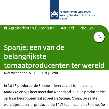
Naar de homepage van Agroberichte
Ministerie van Landbouw,
Visserij, Voedselzekerheid en
Natuur
Agroberichten Buitenland
Actueel
Nieuws
Vu
Spanje: een van de
belangrijkste
tomaatproducenten ter wereld
Nieuwsbericht
15-01-2019 | 12:00
In 2017 produceerde Spanje 4 keer zoveel tomaten als
Marokko en 5,5 keer meer dan Nederland. Turkije produceerde
op haar beurt tweemaal zoveel als Spanje. China, de eerste
wereldproducent, produceerde 11,5 keer meer dan Spanje. De