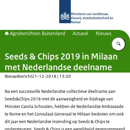
Naar de homepage van Agroberichte
Ministerie van Landbouw,
Visserij, Voedselzekerheid en
Natuur
Agroberichten Buitenland
Actueel
Nieuws
Vu
Seeds & Chips 2019 in Milaan
met Nederlandse deelname
Nieuwsbericht
21-12-2018 | 13:20
Na een succesvolle Nederlandse collectieve deelname aan
Seeds&Chips 2018 met de aanwezigheid en bijdrage van
Minister Carola Schouten, hebben de Nederlandse Ambassade
te Rome en het Consulaat Generaal te Milaan besloten om ook
dit jaar een Nederlandse inzending op Seeds & Chips te
ondersteunen. Seeds & Chips is een wereldwijd gerenommeerd