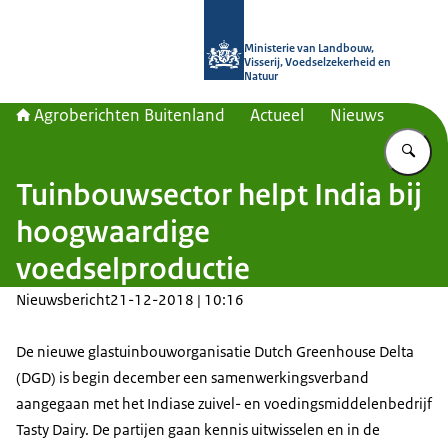
Naar de homepage van Agroberichte
Ministerie van Landbouw,
Visserij, Voedselzekerheid en
Natuur
Agroberichten Buitenland
Actueel
Nieuws
Vu
Tuinbouwsector helpt India bij
hoogwaardige
voedselproductie
Nieuwsbericht
21-12-2018 | 10:16
De nieuwe glastuinbouworganisatie Dutch Greenhouse Delta
(DGD) is begin december een samenwerkingsverband
aangegaan met het Indiase zuivel- en voedingsmiddelenbedrijf
Tasty Dairy. De partijen gaan kennis uitwisselen en in de