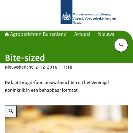
Naar de homepage van Agroberichte
Ministerie van Landbouw,
Visserij, Voedselzekerheid en
Natuur
Agroberichten Buitenland
Actueel
Nieuws
Vu
Bite-sized
Nieuwsbericht
12-12-2018 | 17:18
De laatste agri-food nieuwsberichten uit het Verenigd
Koninkrijk in een behapbaar formaat.
Vergroot afbeelding Bite-sized