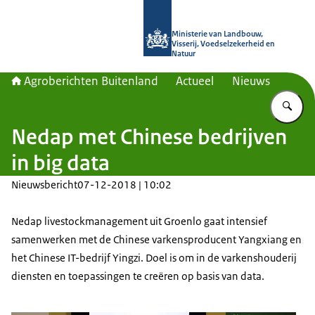
Naar de homepage van Agroberichte
Ministerie van Landbouw,
Visserij, Voedselzekerheid en
Natuur
Agroberichten Buitenland
Actueel
Nieuws
Vu
Nedap met Chinese bedrijven
in big data
Nieuwsbericht
07-12-2018 | 10:02
Nedap livestockmanagement uit Groenlo gaat intensief
samenwerken met de Chinese varkensproducent Yangxiang en
het Chinese IT-bedrijf Yingzi. Doel is om in de varkenshouderij
diensten en toepassingen te creëren op basis van data.