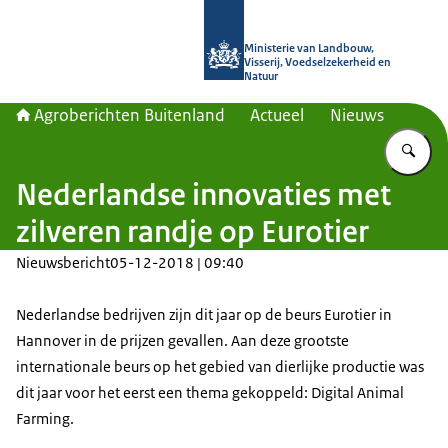
Naar de homepage van Agroberichte
Ministerie van Landbouw,
Visserij, Voedselzekerheid en
Natuur
Agroberichten Buitenland
Actueel
Nieuws
Vu
Nederlandse innovaties met
zilveren randje op Eurotier
Nieuwsbericht
05-12-2018 | 09:40
Nederlandse bedrijven zijn dit jaar op de beurs Eurotier in
Hannover in de prijzen gevallen. Aan deze grootste
internationale beurs op het gebied van dierlijke productie was
dit jaar voor het eerst een thema gekoppeld:
Digital Animal
Farming
.