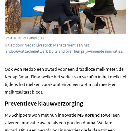
Beeld: © Paulien Hoftijzer, DLG
Uitleg door Nedap Livestock Management aan het
landbouwattachénetwerk Duitsland over hun prijswinnende innovaties.
Ook won Nedap een award voor een draadloze melkmeter, de
Nedap Smart Flow, welke het verlies van vacuüm in het melkstel
tijdens het melken voorkomt en zo een optimaal meet- en
melkresultaat biedt.
Preventieve klauwverzorging
MS Schippers won met hun innovatie
MS Korund
zowel een
zilveren innovatie award als een gouden
Animal Welfare
Award
. Dit is een award voor innovaties die leiden tot een