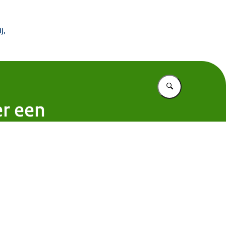
 Buitenland
j,
Vul in wat u z
er een