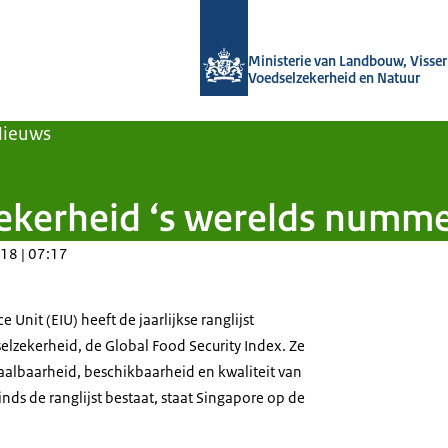
Naar de homepage van Agroberichten
Ministerie van Landbouw, Visseri
Voedselzekerheid en Natuur
Nieuws
ekerheid ‘s werelds numm
18 | 07:17
 Unit (EIU) heeft de jaarlijkse ranglijst
elzekerheid, de Global Food Security Index. Ze
aalbaarheid, beschikbaarheid en kwaliteit van
inds de ranglijst bestaat, staat Singapore op de