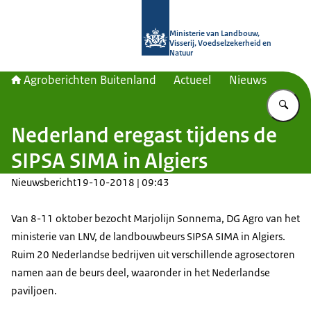
Naar de homepage van Agroberichte
Ministerie van Landbouw,
Visserij, Voedselzekerheid en
Natuur
Agroberichten Buitenland
Actueel
Nieuws
Vu
Nederland eregast tijdens de
SIPSA SIMA in Algiers
Nieuwsbericht
19-10-2018 | 09:43
Van 8-11 oktober bezocht Marjolijn Sonnema, DG Agro van het
ministerie van LNV, de landbouwbeurs SIPSA SIMA in Algiers.
Ruim 20 Nederlandse bedrijven uit verschillende agrosectoren
namen aan de beurs deel, waaronder in het Nederlandse
paviljoen.