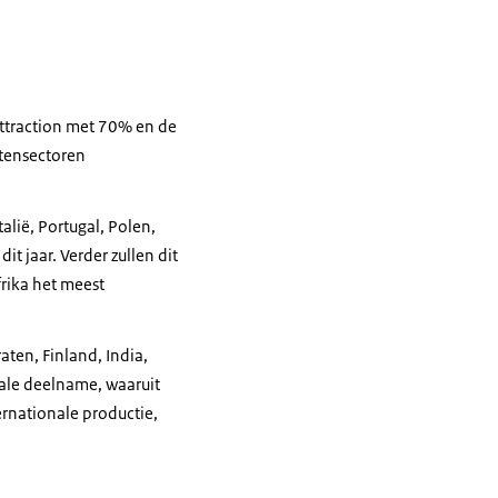
 Attraction met 70% en de
ntensectoren
alië, Portugal, Polen,
t jaar. Verder zullen dit
frika het meest
aten, Finland, India,
tale deelname, waaruit
rnationale productie,