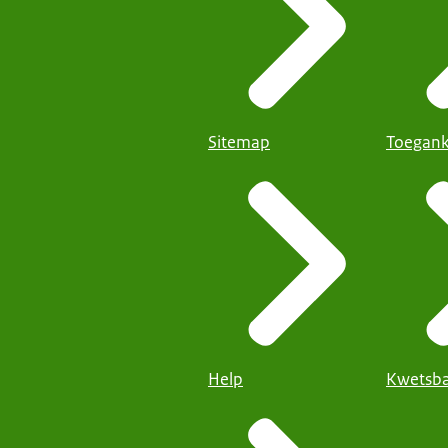
Sitemap
Toegank
Help
Kwetsba