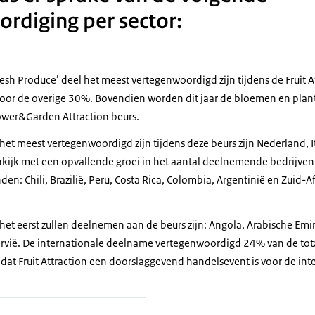
rdiging per sector:
‘Fresh Produce’ deel het meest vertegenwoordigd zijn tijdens de Fruit
voor de overige 30%. Bovendien worden dit jaar de bloemen en pla
ower&Garden Attraction beurs.
et meest vertegenwoordigd zijn tijdens deze beurs zijn Nederland, It
ijk met een opvallende groei in het aantal deelnemende bedrijven di
den: Chili, Brazilië, Peru, Costa Rica, Colombia, Argentinië en Zuid-A
 het eerst zullen deelnemen aan de beurs zijn: Angola, Arabische Emir
Servië. De internationale deelname vertegenwoordigd 24% van de to
t Fruit Attraction een doorslaggevend handelsevent is voor de inte