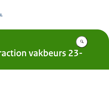
 Buitenland
j,
Vul in wat u z
traction vakbeurs 23-