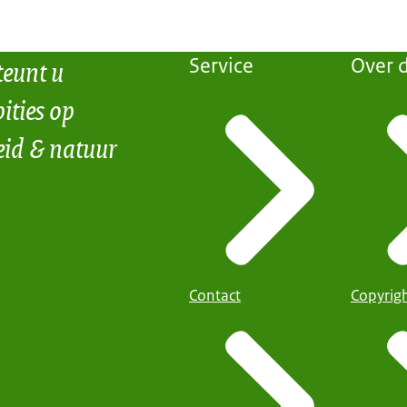
teunt u
Service
Over d
ities op
eid & natuur
Contact
Copyrig