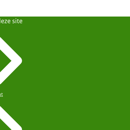
eze site
ht