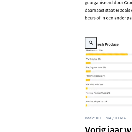
georganiseerd door Groe
daarnaast staat er zoal
beurs of in een ander pa
Vergroot afbeelding Sectore
Beeld: © IFEMA / IFEMA
Vorig jaar 