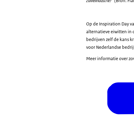
zuivelindustrie?”
(Bron: Fl
Op de Inspiration Day v
alternatieve eiwitten i
bedrijven zelf de kans 
voor Nederlandse bedrij
Meer informatie over zow