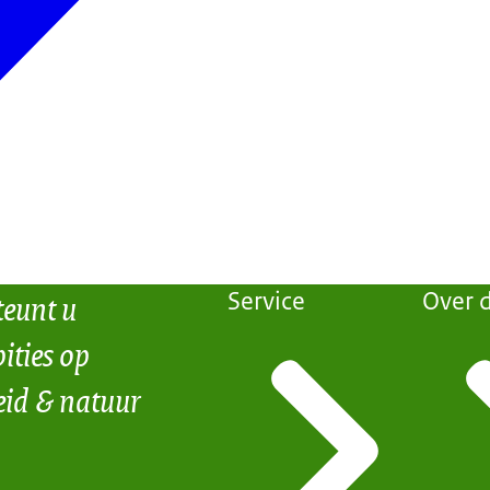
teunt u
Service
Over d
ities op
eid & natuur