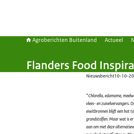
Agroberichten Buitenland
Actueel
Flanders Food Inspira
Nieuwsbericht
10-10-20
“
Chlorella, edamame, meelwor
vlees- en zuivelvervangers. D
eiwitbronnen blijft een hot
grondstoffen. Maar wat is er
aan om met deze alternatieven