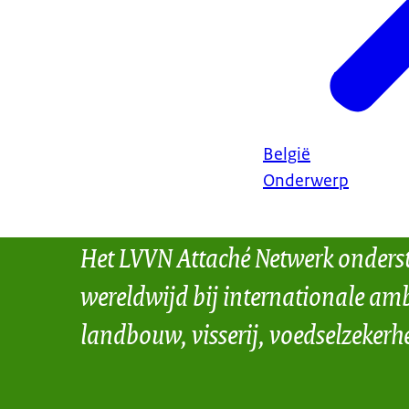
België
Onderwerp
Het LVVN Attaché Netwerk onders
wereldwijd bij internationale amb
landbouw, visserij, voedselzekerh