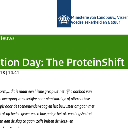
Naar de homepage van Agroberichten
Ministerie van Landbouw, Visseri
Voedselzekerheid en Natuur
Nieuws
tion Day: The ProteinShift
18 | 14:41
m,… dit is maar een kleine greep uit het rijke aanbod van
e overgang van dierlijke naar plantaardige of alternatieve
 topic door de toenemende vraag en het bewuster omgaan met
 tot op heden geweten en hoe pak je het als voedingsbedrijf
 aan de slag te gaan, zelfs buiten de vlees- en