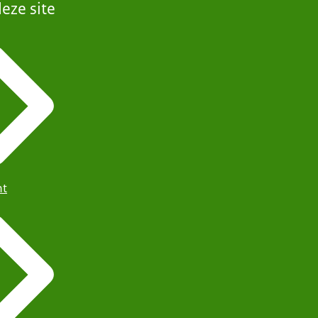
eze site
ht