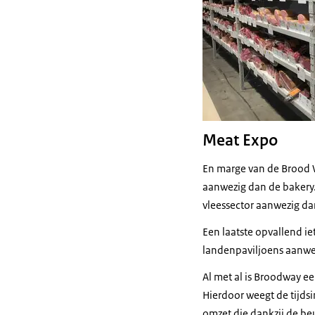
Meat Expo
En marge van de Brood W
aanwezig dan de bakery. 
vleessector aanwezig d
Een laatste opvallend ie
landenpaviljoens aanwe
Al met al is Broodway e
Hierdoor weegt de tijdsi
omzet die dankzij de b