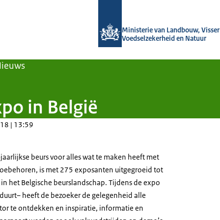
Naar de homepage van Agroberichten
Ministerie van Landbouw, Visseri
Voedselzekerheid en Natuur
Nieuws
po in België
18 | 13:59
aarlijkse beurs voor alles wat te maken heeft met
oebehoren, is met 275 exposanten uitgegroeid tot
 in het Belgische beurslandschap. Tijdens de expo
 duurt– heeft de bezoeker de gelegenheid alle
or te ontdekken en inspiratie, informatie en