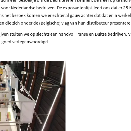
cht een bezoekje om de beurs te leren kennen, de sfeer op te snuive
s voor Nederlandse bedrijven. De exposantenlijst leert ons dat er 25
ns het bezoek komen we er echter al gauw achter dat dat er in werkeli
n die zich onder de (Belgische) vlag van hun distributeur presentere
ven stuiten we op slechts een handvol Franse en Duitse bedrijven. Va
n goed vertegenwoordigd.