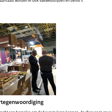
Daarnaast worden er ook vakwedstrijden en demo’s
rtegenwoordiging