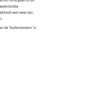
n en na te gaan of dit
 Nederlandse
jkheid veel meer zijn.
n.
n de ‘buitenlanders’ is