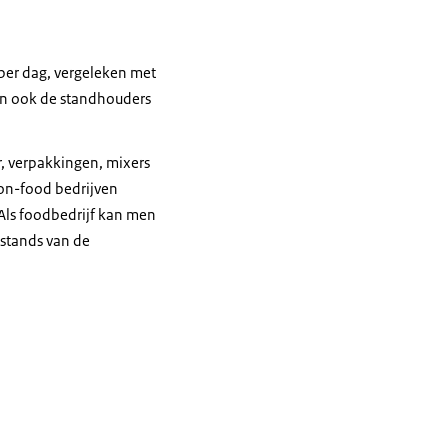
n per dag, vergeleken met
en ook de standhouders
r, verpakkingen, mixers
non-food bedrijven
 Als foodbedrijf kan men
 stands van de