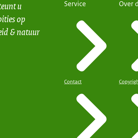
teunt u
Service
Over d
ities op
eid & natuur
Contact
Copyrig