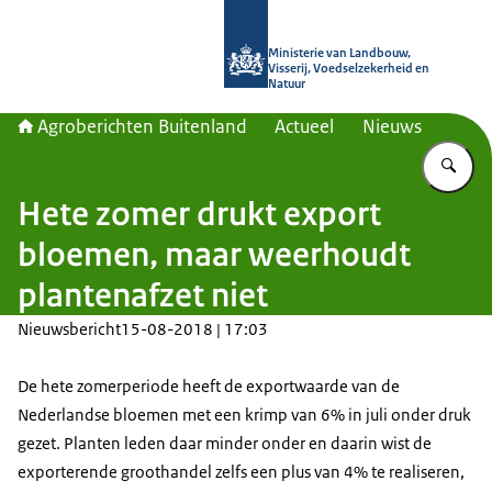
Naar de homepage van Agroberichte
Ministerie van Landbouw,
Visserij, Voedselzekerheid en
Natuur
Agroberichten Buitenland
Actueel
Nieuws
Vu
Hete zomer drukt export
bloemen, maar weerhoudt
plantenafzet niet
Nieuwsbericht
15-08-2018 | 17:03
De hete zomerperiode heeft de exportwaarde van de
Nederlandse bloemen met een krimp van 6% in juli onder druk
gezet. Planten leden daar minder onder en daarin wist de
exporterende groothandel zelfs een plus van 4% te realiseren,