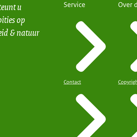
teunt u
Service
Over d
ities op
eid & natuur
Contact
Copyrig