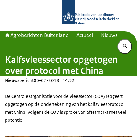
Naar de homepage van Agroberichte
Ministerie van Landbouw,
Visserij, Voedselzekerheid en
Natuur
Agroberichten Buitenland
Actueel
Nieuws
Vu
Kalfsvleessector opgetogen
over protocol met China
Nieuwsbericht
05-07-2018 | 14:32
De Centrale Organisatie voor de Vleessector (COV) reageert
opgetogen op de ondertekening van het kalfsvleesprotocol
met China. Volgens de COV is sprake van afzetmarkt met veel
potentie.