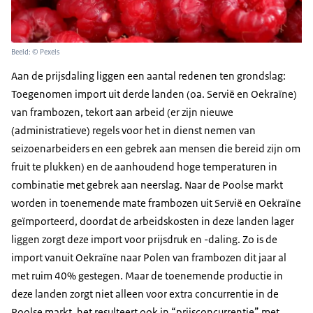
Beeld: © Pexels
Aan de prijsdaling liggen een aantal redenen ten grondslag:
Toegenomen import uit derde landen (oa. Servië en Oekraïne)
van frambozen, tekort aan arbeid (er zijn nieuwe
(administratieve) regels voor het in dienst nemen van
seizoenarbeiders en een gebrek aan mensen die bereid zijn om
fruit te plukken) en de aanhoudend hoge temperaturen in
combinatie met gebrek aan neerslag. Naar de Poolse markt
worden in toenemende mate frambozen uit Servië en Oekraïne
geïmporteerd, doordat de arbeidskosten in deze landen lager
liggen zorgt deze import voor prijsdruk en -daling. Zo is de
import vanuit Oekraïne naar Polen van frambozen dit jaar al
met ruim 40% gestegen. Maar de toenemende productie in
deze landen zorgt niet alleen voor extra concurrentie in de
Poolse markt, het resulteert ook in “prijsconcurrentie” met