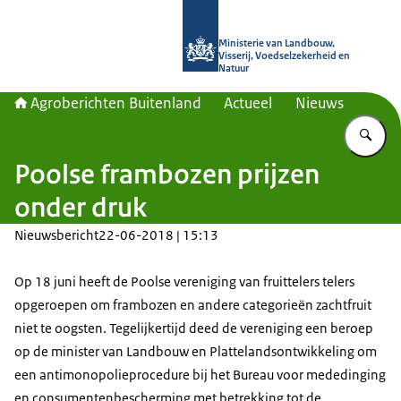
Naar de homepage van Agroberichte
Ministerie van Landbouw,
Visserij, Voedselzekerheid en
Natuur
Agroberichten Buitenland
Actueel
Nieuws
Vu
Poolse frambozen prijzen
onder druk
Nieuwsbericht
22-06-2018 | 15:13
Op 18 juni heeft de Poolse vereniging van fruittelers telers
opgeroepen om frambozen en andere categorieën zachtfruit
niet te oogsten. Tegelijkertijd deed de vereniging een beroep
op de minister van Landbouw en Plattelandsontwikkeling om
een antimonopolieprocedure bij het Bureau voor mededinging
en consumentenbescherming met betrekking tot de